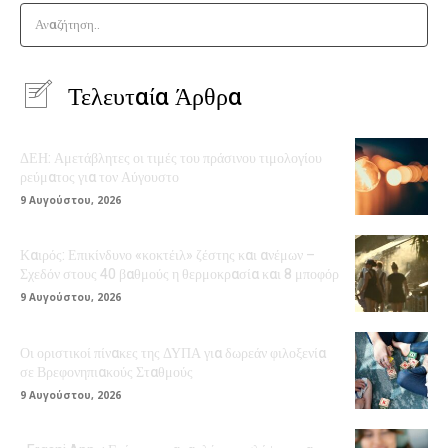
Αναζήτηση..
Τελευταία Άρθρα
ΔΕΗ: Αμετάβλητες οι τιμές του πράσινου τιμολογίου
ρεύματος για τον Αύγουστο
9 Αυγούστου, 2026
Καιρός: Επικίνδυνο «κοκτέιλ» ζέστης και ανέμων –
Σχεδόν στους 40 βαθμούς η θερμοκρασία και 8 μποφόρ
9 Αυγούστου, 2026
Οι οριστικοί πίνακες της ΔΥΠΑ για δωρεάν φιλοξενία
σε Βρεφονηπιακούς Σταθμούς
9 Αυγούστου, 2026