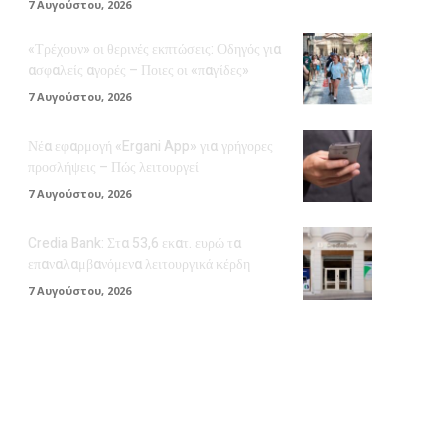
7 Αυγούστου, 2026
«Τρέχουν» οι θερινές εκπτώσεις: Οδηγός για
ασφαλείς αγορές – Ποιες οι «παγίδες»
7 Αυγούστου, 2026
Νέα εφαρμογή «Ergani App» για γρήγορες
προσλήψεις – Πώς λειτουργεί
7 Αυγούστου, 2026
Credia Bank: Στα 53,6 εκατ. ευρώ τα
επαναλαμβανόμενα λειτουργικά κέρδη
7 Αυγούστου, 2026