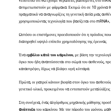
«Πιστεύω ότι θα έχουμε θεραπείες βασισμένες στο mRNA
αντιμετωπιστούν με φάρμακα. Εκτιμώ ότι σε 10 χρόνια 
πραγματικά να αναγνωρίζεις τη γενετική αιτία μιας ασθέν
χρησιμοποιώντας τεχνολογία που βασίζεται στο mRNA»,
Ωστόσο οι επιστήμονες προειδοποιούν ότι η πρόοδος πουέχ
διατηρηθεί υψηλό επίπεδο χρημτοδότησης της έρευνας.
Ένα
εμβόλιο κατά του καρκίνου
, με βάση την τεχνολογ
όγκο που ήδη αναπτύσσεται στο σώμα του ασθενούς, προκ
καταστρέψει, δίχως να βλάψει υγιή κύτταρα.
Πρώτα, οι γιατροί κάνουν βιοψία στον όγκο του ασθενούς
γενετικό υλικό, προκειμένου να εντοπιστούν μεταλλάξεις
Στη συνέχεια, ένας αλγόριθμος μηχανικής μάθησης προσδι
ανάπτυξη
του καρκίνου. Με την πάροδο του χρόνου, μαθ