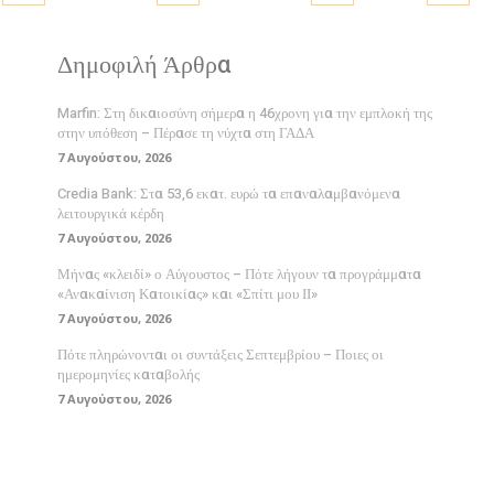
Δημοφιλή Άρθρα
Marfin: Στη δικαιοσύνη σήμερα η 46χρονη για την εμπλοκή της
στην υπόθεση – Πέρασε τη νύχτα στη ΓΑΔΑ
7 Αυγούστου, 2026
Credia Bank: Στα 53,6 εκατ. ευρώ τα επαναλαμβανόμενα
λειτουργικά κέρδη
7 Αυγούστου, 2026
Μήνας «κλειδί» ο Αύγουστος – Πότε λήγουν τα προγράμματα
«Ανακαίνιση Κατοικίας» και «Σπίτι μου ΙΙ»
7 Αυγούστου, 2026
Πότε πληρώνονται οι συντάξεις Σεπτεμβρίου – Ποιες οι
ημερομηνίες καταβολής
7 Αυγούστου, 2026