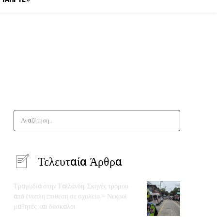
Αναζήτηση..
Τελευταία Άρθρα
Τραγωδία στην Ταϊλάνδη: Σκηνές τρόμου
από ένοπλη επίθεση σε σχολείο – Νεκροί
μαθητές και δάσκαλοι