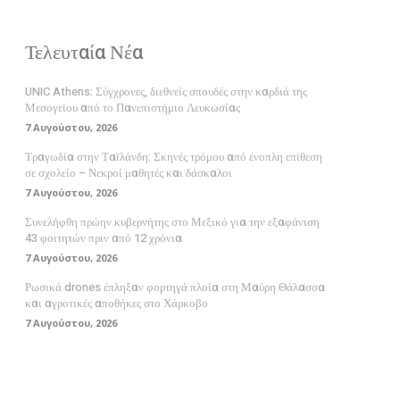
Τελευταία Νέα
UNIC Athens: Σύγχρονες, διεθνείς σπουδές στην καρδιά της
Μεσογείου από το Πανεπιστήμιο Λευκωσίας
7 Αυγούστου, 2026
Τραγωδία στην Ταϊλάνδη: Σκηνές τρόμου από ένοπλη επίθεση
σε σχολείο – Νεκροί μαθητές και δάσκαλοι
7 Αυγούστου, 2026
Συνελήφθη πρώην κυβερνήτης στο Μεξικό για την εξαφάνιση
43 φοιτητών πριν από 12 χρόνια
7 Αυγούστου, 2026
Ρωσικά drones έπληξαν φορτηγά πλοία στη Μαύρη Θάλασσα
και αγροτικές αποθήκες στο Χάρκοβο
7 Αυγούστου, 2026