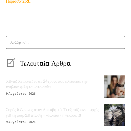
Περισσότερα…
Αναζήτηση..
Τελευταία Άρθρα
Χανιά: Χειροπέδες σε 24χρονο που κλείδωσε την
ανήλικη φίλη του στο σπίτι
9 Αυγούστου, 2026
Σορός 57χρονης στον Λυκαβηττό: Τι εξετάζουν οι αρχές
για τη μοιραία πτώση – «Κλειδί» η νεκροψία
9 Αυγούστου, 2026