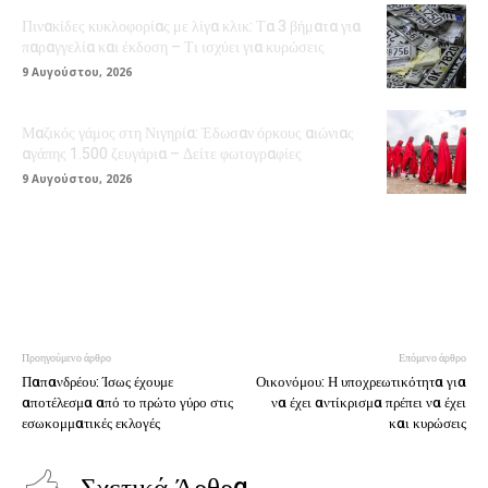
Πινακίδες κυκλοφορίας με λίγα κλικ: Τα 3 βήματα για
παραγγελία και έκδοση – Τι ισχύει για κυρώσεις
9 Αυγούστου, 2026
Μαζικός γάμος στη Νιγηρία: Έδωσαν όρκους αιώνιας
αγάπης 1.500 ζευγάρια – Δείτε φωτογραφίες
9 Αυγούστου, 2026
Προηγούμενο άρθρο
Επόμενο άρθρο
Παπανδρέου: Ίσως έχουμε
Οικονόμου: Η υποχρεωτικότητα για
αποτέλεσμα από το πρώτο γύρο στις
να έχει αντίκρισμα πρέπει να έχει
εσωκομματικές εκλογές
και κυρώσεις