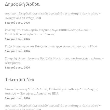
Δημοφιλή Άρθρα
Λουτράκι: Νεκρός δίπλα σε κάδο σκουπιδιών εντοπίστηκε ηλικιωμένος –
Ανοιχτά όλα τα ενδεχόμενα
9 Αυγούστου, 2026
Ροδόπη: Στο νοσοκομείο ανήλικος λόγω κατανάλωσης αλκοόλ –
Συνελήφθη υπάλληλος καταστήματος
9 Αυγούστου, 2026
Γάζα: Νετανιάχου και Κατζ ενέκριναν έργα ανοικοδόμησης στη Ράφα
9 Αυγούστου, 2026
Συντριβή ελικοπτέρου στη Βραζιλία: Νεκροί τρεις τουρίστες και ο πιλότος –
Δείτε βίντεο
9 Αυγούστου, 2026
Τελευταία Νέα
Στο «κόκκινο» η Μέση Ανατολή: Οι Χούθι χτύπησαν εγκατάσταση της
Aramco – Νέο μήνυμα Αραγτσί σε ΗΠΑ
9 Αυγούστου, 2026
Λουτράκι: Νεκρός δίπλα σε κάδο σκουπιδιών εντοπίστηκε ηλικιωμένος –
Ανοιχτά όλα τα ενδεχόμενα