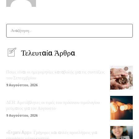
Αναζήτηση..
Τελευταία Άρθρα
Ποιες είναι οι ημερομηνίες καταβολής για τις συντάξεις
του Σεπτεμβρίου
9 Αυγούστου, 2026
ΔΕΗ: Αμετάβλητες οι τιμές του πράσινου τιμολογίου
ρεύματος για τον Αύγουστο
9 Αυγούστου, 2026
«Ergani App»: Γρήγορες και απλές προσλήψεις για
εργοδότες μέσω κινητού