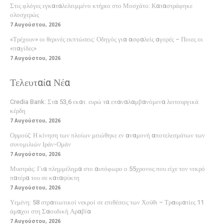
Στις φλόγες εγκαταλελειμμένο κτήριο στο Μοσχάτο: Καταστράφηκε
ολοσχερώς
7 Αυγούστου, 2026
«Τρέχουν» οι θερινές εκπτώσεις: Οδηγός για ασφαλείς αγορές – Ποιες οι
«παγίδες»
7 Αυγούστου, 2026
Τελευταία Νέα
Credia Bank: Στα 53,6 εκατ. ευρώ τα επαναλαμβανόμενα λειτουργικά
κέρδη
7 Αυγούστου, 2026
Ορμούζ: Η κίνηση των πλοίων μειώθηκε εν αναμονή αποτελεσμάτων των
συνομιλιών Ιράν-Ομάν
7 Αυγούστου, 2026
Μυστράς: Για πλημμέλημα στο αυτόφωρο ο 55χρονος που είχε τον νεκρό
πατέρα του σε καταψύκτη
7 Αυγούστου, 2026
Υεμένη: 58 στρατιωτικοί νεκροί σε επιθέσεις των Χούθι – Τραυματίες 11
άμαχοι στη Σαουδική Αραβία
7 Αυγούστου, 2026