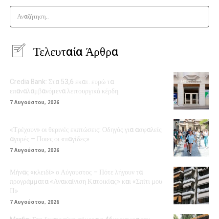
Αναζήτηση..
Τελευταία Άρθρα
Credia Bank: Στα 53,6 εκατ. ευρώ τα
επαναλαμβανόμενα λειτουργικά κέρδη
7 Αυγούστου, 2026
«Τρέχουν» οι θερινές εκπτώσεις: Οδηγός για ασφαλείς
αγορές – Ποιες οι «παγίδες»
7 Αυγούστου, 2026
Μήνας «κλειδί» ο Αύγουστος – Πότε λήγουν τα
προγράμματα «Ανακαίνιση Κατοικίας» και «Σπίτι μου
ΙΙ»
7 Αυγούστου, 2026