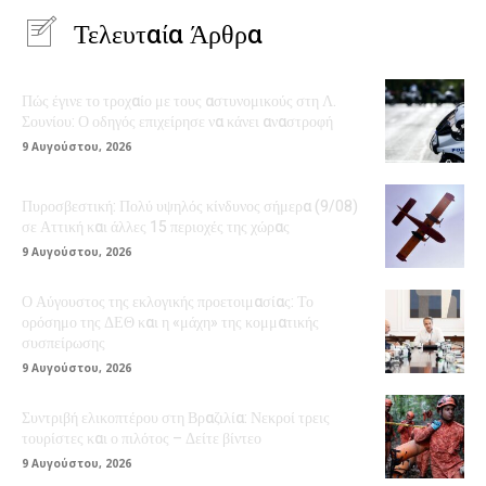
Τελευταία Άρθρα
Πώς έγινε το τροχαίο με τους αστυνομικούς στη Λ.
Σουνίου: Ο οδηγός επιχείρησε να κάνει αναστροφή
9 Αυγούστου, 2026
Πυροσβεστική: Πολύ υψηλός κίνδυνος σήμερα (9/08)
σε Αττική και άλλες 15 περιοχές της χώρας
9 Αυγούστου, 2026
Ο Αύγουστος της εκλογικής προετοιμασίας: Το
ορόσημο της ΔΕΘ και η «μάχη» της κομματικής
συσπείρωσης
9 Αυγούστου, 2026
Συντριβή ελικοπτέρου στη Βραζιλία: Νεκροί τρεις
τουρίστες και ο πιλότος – Δείτε βίντεο
9 Αυγούστου, 2026