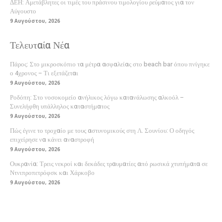
ΔΕΗ: Αμετάβλητες οι τιμές του πράσινου τιμολογίου ρεύματος για τον
Αύγουστο
9 Αυγούστου, 2026
Τελευταία Νέα
Πάρος: Στο μικροσκόπιο τα μέτρα ασφαλείας στο beach bar όπου πνίγηκε
ο 4χρονος – Τι εξετάζεται
9 Αυγούστου, 2026
Ροδόπη: Στο νοσοκομείο ανήλικος λόγω κατανάλωσης αλκοόλ –
Συνελήφθη υπάλληλος καταστήματος
9 Αυγούστου, 2026
Πώς έγινε το τροχαίο με τους αστυνομικούς στη Λ. Σουνίου: Ο οδηγός
επιχείρησε να κάνει αναστροφή
9 Αυγούστου, 2026
Ουκρανία: Τρεις νεκροί και δεκάδες τραυματίες από ρωσικά χτυπήματα σε
Ντνιπροπετρόφσκ και Χάρκοβο
9 Αυγούστου, 2026