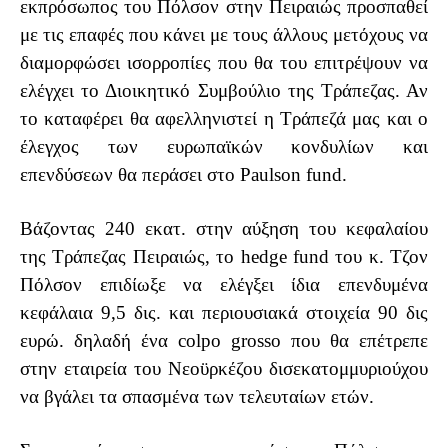
εκπρόσωπος του Πόλσον στην Πειραιώς προσπαθεί
με τις επαφές που κάνει με τους άλλους μετόχους να
διαμορφώσει ισορροπίες που θα του επιτρέψουν να
ελέγχει το Διοικητικό Συμβούλιο της Τράπεζας. Αν
το καταφέρει θα αφελληνιστεί η Τράπεζά μας και ο
έλεγχος των ευρωπαϊκών κονδυλίων και
επενδύσεων θα περάσει στο
Paulson
fund
.
Βάζοντας 240 εκατ. στην αύξηση του κεφαλαίου
της Τράπεζας Πειραιώς, το
hedge
fund
του κ. Τζον
Πόλσον επιδίωξε να ελέγξει ίδια επενδυμένα
κεφάλαια 9,5 δις. και περιουσιακά στοιχεία 90 δις
ευρώ. δηλαδή ένα
colpo
grosso
που θα επέτρεπε
στην εταιρεία του Νεοϋρκέζου δισεκατομμυριούχου
να βγάλει τα σπασμένα των τελευταίων ετών.