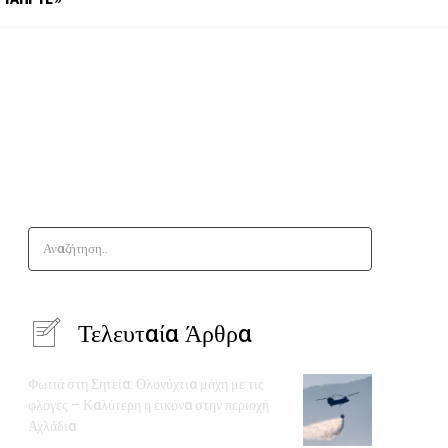
Αναζήτηση..
Τελευταία Άρθρα
Φωτιά στη Σητεία: Ολονύχτια μάχη με τις
φλόγες – Καλύτερη η εικόνα στην περιοχή
Αχλάδια