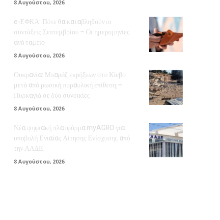
8 Αυγούστου, 2026
e-ΕΦΚΑ: Πότε θα καταβληθούν οι
συντάξεις Σεπτεμβρίου – Οι ημερομηνίες
ανά ταμείο
8 Αυγούστου, 2026
Ουκρανία: Μπαράζ εκρήξεων στο Κίεβο
μετά από ρωσική πυραυλική επίθεση –
Πυρκαγιά σε δύο συνοικίες
8 Αυγούστου, 2026
Νέα ψηφιακή πλατφόρμα myAGRO για
υποβολή Ενιαίας Αίτησης Ενίσχυσης από
την ΑΑΔΕ
8 Αυγούστου, 2026