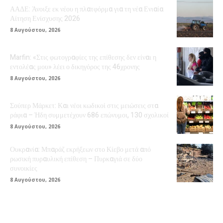
ΑΑΔΕ: Άνοιξε εκ νέου η πλατφόρμα για τη νέα Ενιαία
Αίτηση Ενίσχυσης 2026
8 Αυγούστου, 2026
Marfin: «Στις φωτογραφίες της επίθεσης δεν είναι η
εντολέας μου» λέει ο δικηγόρος της 46χρονης
8 Αυγούστου, 2026
Σούπερ Μάρκετ: Και νέοι κωδικοί στις μειώσεις στα
ράφια – Ήδη συμμετέχουν 686 επώνυμοι, 130 σχολικοί
8 Αυγούστου, 2026
Ουκρανία: Μπαράζ εκρήξεων στο Κίεβο μετά από
ρωσική πυραυλική επίθεση – Πυρκαγιά σε δύο
συνοικίες
8 Αυγούστου, 2026