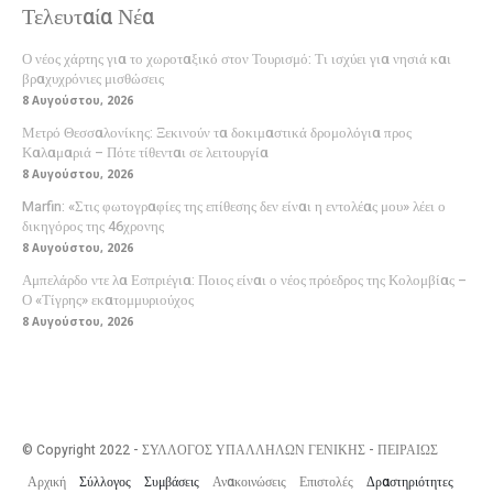
Τελευταία Νέα
Ο νέος χάρτης για το χωροταξικό στον Τουρισμό: Τι ισχύει για νησιά και
βραχυχρόνιες μισθώσεις
8 Αυγούστου, 2026
Μετρό Θεσσαλονίκης: Ξεκινούν τα δοκιμαστικά δρομολόγια προς
Καλαμαριά – Πότε τίθενται σε λειτουργία
8 Αυγούστου, 2026
Marfin: «Στις φωτογραφίες της επίθεσης δεν είναι η εντολέας μου» λέει ο
δικηγόρος της 46χρονης
8 Αυγούστου, 2026
Αμπελάρδο ντε λα Εσπριέγια: Ποιος είναι ο νέος πρόεδρος της Κολομβίας –
Ο «Τίγρης» εκατομμυριούχος
8 Αυγούστου, 2026
© Copyright 2022 - ΣΥΛΛΟΓΟΣ ΥΠΑΛΛΗΛΩΝ ΓΕΝΙΚΗΣ - ΠΕΙΡΑΙΩΣ
Αρχική
Σύλλογος
Συμβάσεις
Ανακοινώσεις
Επιστολές
Δραστηριότητες