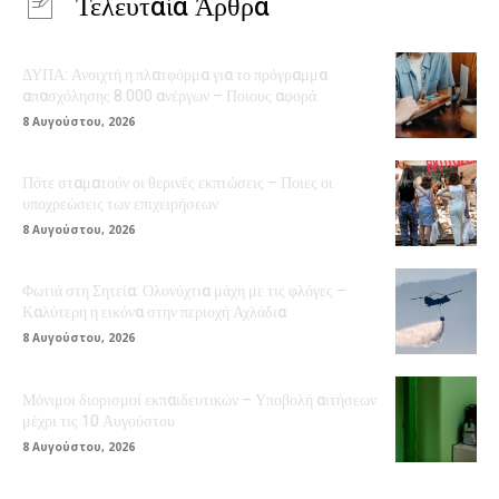
Τελευταία Άρθρα
ΔΥΠΑ: Ανοιχτή η πλατφόρμα για το πρόγραμμα
απασχόλησης 8.000 ανέργων – Ποιους αφορά
8 Αυγούστου, 2026
Πότε σταματούν οι θερινές εκπτώσεις – Ποιες οι
υποχρεώσεις των επιχειρήσεων
8 Αυγούστου, 2026
Φωτιά στη Σητεία: Ολονύχτια μάχη με τις φλόγες –
Καλύτερη η εικόνα στην περιοχή Αχλάδια
8 Αυγούστου, 2026
Μόνιμοι διορισμοί εκπαιδευτικών – Υποβολή αιτήσεων
μέχρι τις 10 Αυγούστου
8 Αυγούστου, 2026