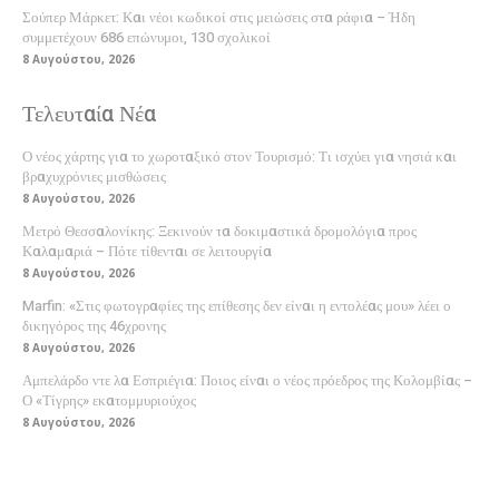
Σούπερ Μάρκετ: Και νέοι κωδικοί στις μειώσεις στα ράφια – Ήδη
συμμετέχουν 686 επώνυμοι, 130 σχολικοί
8 Αυγούστου, 2026
Τελευταία Νέα
Ο νέος χάρτης για το χωροταξικό στον Τουρισμό: Τι ισχύει για νησιά και
βραχυχρόνιες μισθώσεις
8 Αυγούστου, 2026
Μετρό Θεσσαλονίκης: Ξεκινούν τα δοκιμαστικά δρομολόγια προς
Καλαμαριά – Πότε τίθενται σε λειτουργία
8 Αυγούστου, 2026
Marfin: «Στις φωτογραφίες της επίθεσης δεν είναι η εντολέας μου» λέει ο
δικηγόρος της 46χρονης
8 Αυγούστου, 2026
Αμπελάρδο ντε λα Εσπριέγια: Ποιος είναι ο νέος πρόεδρος της Κολομβίας –
Ο «Τίγρης» εκατομμυριούχος
8 Αυγούστου, 2026