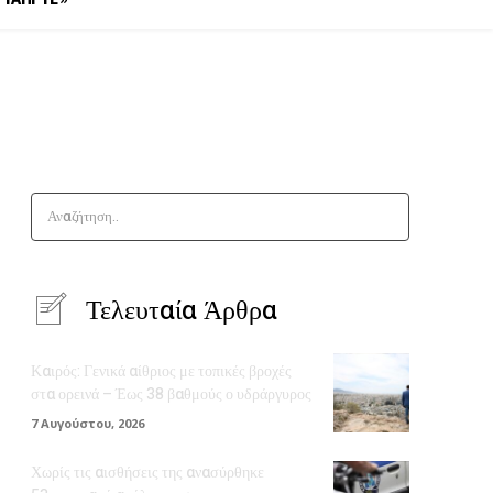
Αναζήτηση..
Τελευταία Άρθρα
Καιρός: Γενικά αίθριος με τοπικές βροχές
στα ορεινά – Έως 38 βαθμούς ο υδράργυρος
7 Αυγούστου, 2026
Χωρίς τις αισθήσεις της ανασύρθηκε