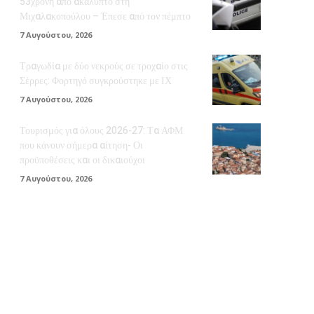
53χρονη από ακάλυπτο στη
Μιχαλακοπούλου – Έπεσε από τον πέμπτο
7 Αυγούστου, 2026
Τραγωδία με δύο νεκρούς σε τροχαίο στις
Σέρρες: Φορτηγό συγκρούστηκε με ΙΧ
7 Αυγούστου, 2026
Τουρισμός για όλους 2026-27: Τα ΑΦΜ
που κάνουν σήμερα αίτηση- Οι
προϋποθέσεις και οι δικαιούχοι
7 Αυγούστου, 2026