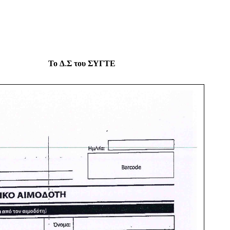
Π Το Δ.Σ του ΣΥΓΤΕ