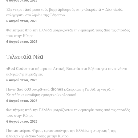
6 Αυγούστου, 2026
Έξι νεκροί από ρωσικούς βομβαρδισμούς στην Ουκρανία – Δύο πλοία
επλήγησαν στο λιμάνι της Οδησσού
6 Αυγούστου, 2026
Φοιτήτριες από την Ελλάδα μοιράζονται την εμπειρία τους από τις σπουδές
τους στην Κύπρο
6 Αυγούστου, 2026
Τελευταία Νέα
«Red Code» και σήμερα σε Αττική, Βοιωτία και Εύβοια για τον κίνδυνο
εκδήλωσης πυρκαγιάς
6 Αυγούστου, 2026
Πάνω από 600 ουκρανικά drones κατέρριψε η Ρωσία τη νύχτα –
Χτυπήθηκε αποθήκη εμπορικού κολοσσού
6 Αυγούστου, 2026
Φοιτήτριες από την Ελλάδα μοιράζονται την εμπειρία τους από τις σπουδές
τους στην Κύπρο
6 Αυγούστου, 2026
Παπασταύρου: Ψήφος εμπιστοσύνης στην Ελλάδα η υπογραφή της
ηλεκτρικής διασύνδεσης με την Κύπρο