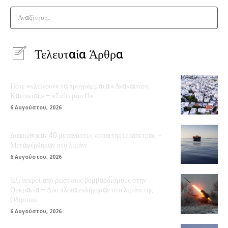
Αναζήτηση..
Τελευταία Άρθρα
Πότε «κλείνουν» τα προγράμματα «Ανακαίνιση
Κατοικίας» – «Σπίτι μου ΙΙ»
6 Αυγούστου, 2026
Διασώθηκαν 40 μετανάστες νότια της Ιεράπετρας –
Μεταφέρθηκαν στο λιμάνι
6 Αυγούστου, 2026
Έξι νεκροί από ρωσικούς βομβαρδισμούς στην
Ουκρανία – Δύο πλοία επλήγησαν στο λιμάνι της
Οδησσού
6 Αυγούστου, 2026