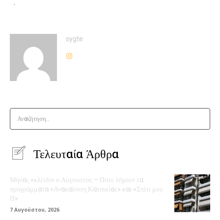
.
sygte
Αναζήτηση..
Τελευταία Άρθρα
Μήνας «κλειδί» ο Αύγουστος – Πότε λήγουν τα
προγράμματα «Ανακαίνιση Κατοικίας» και «Σπίτι μου
ΙΙ»
7 Αυγούστου, 2026