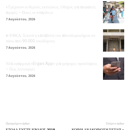
«Τρέχουν» οι θερινές εκπτώσεις: Οδηγός για ασφαλείς
αγορές – Ποιες οι «παγίδες»
7 Αυγούστου, 2026
e-ΕΦΚΑ: Ξεκινά η καταβολή του αδειοδωροσήμου σε
πάνω από 90.000 οικοδόμους
7 Αυγούστου, 2026
Νέα εφαρμογή «Ergani App» για γρήγορες προσλήψεις
– Πώς λειτουργεί
7 Αυγούστου, 2026
Προηγούμενο άρθρο
Επόμενο άρθρο
ΕΞΟΔΑ ΣΥΓΤΕ ΙΟΥΛΙΟΣ 2018
ΚΟΙΝΗ ΑΝΑΚΟΙΝΩΣΗ ΣΕΤΑΠ –