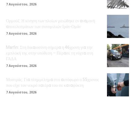
7 Αυγούστου, 2026
Ορμούζ: Η κίνηση των πλοίων μειώθηκε εν αναμονή
αποτελεσμάτων των συνομιλιών Ιράν-Ομάν
7 Αυγούστου, 2026
Marfin: Στη δικαιοσύνη σήμερα η 46χρονη για την
εμπλοκή της στην υπόθεση – Πέρασε τη νύχτα στη
ΓΑΔΑ
7 Αυγούστου, 2026
Μυστράς: Για πλημμέλημα στο αυτόφωρο ο 55χρονος
που είχε τον νεκρό πατέρα του σε καταψύκτη
7 Αυγούστου, 2026