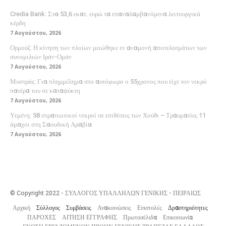
Credia Bank: Στα 53,6 εκατ. ευρώ τα επαναλαμβανόμενα λειτουργικά
κέρδη
7 Αυγούστου, 2026
Ορμούζ: Η κίνηση των πλοίων μειώθηκε εν αναμονή αποτελεσμάτων των
συνομιλιών Ιράν-Ομάν
7 Αυγούστου, 2026
Μυστράς: Για πλημμέλημα στο αυτόφωρο ο 55χρονος που είχε τον νεκρό
πατέρα του σε καταψύκτη
7 Αυγούστου, 2026
Υεμένη: 58 στρατιωτικοί νεκροί σε επιθέσεις των Χούθι – Τραυματίες 11
άμαχοι στη Σαουδική Αραβία
7 Αυγούστου, 2026
© Copyright 2022 - ΣΥΛΛΟΓΟΣ ΥΠΑΛΛΗΛΩΝ ΓΕΝΙΚΗΣ - ΠΕΙΡΑΙΩΣ
Αρχική
Σύλλογος
Συμβάσεις
Ανακοινώσεις
Επιστολές
Δραστηριότητες
ΠΑΡΟΧΕΣ
ΑΙΤΗΣΗ ΕΓΓΡΑΦΗΣ
Πρωτοσέλιδα
Επικοινωνία