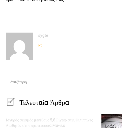
sygte
Αναζήτηση..
Τελευταία Άρθρα
Ισχυρός σεισμός μεγέθους 5,8 Ρίχτερ στις Φιλιππίνες –
Αισθητός στην πρωτεύουσα Μανίλα