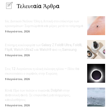
Τελευταία Άρθρα
Ιός Δυτικού Νείλου: Όλη η Αττική στο επίκεντρο των
κρουσμάτων- Συμπτώματα και μέρες μετά το τσίμπημα
9 Αυγούστου, 2026
Επίσημη κυκλοφορία των Galaxy Z Fold8 Ultra, Fold8,
Flip8, Watch Ultra2 και Watch9 από τη Samsung
9 Αυγούστου, 2026
Στις 12 Αυγούστου η ολική έκλειψη ηλίου – Πότε θα
σκοτεινιάσει ο ουρανός στην Ευρώπη
9 Αυγούστου, 2026
Κίνα: Προ των πυλών ο τυφώνας Dolphin στην
ανατολική ακτή- Σε επιφυλακή για πλημμύρες,
κατολισθήσεις
9 Αυγούστου, 2026