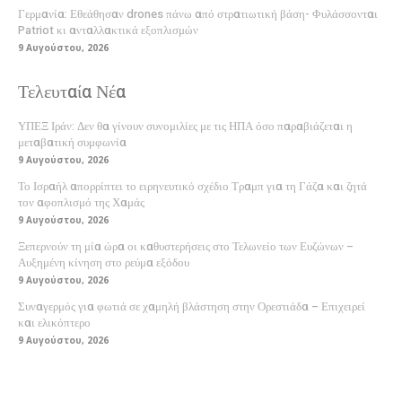
Γερμανία: Εθεάθησαν drones πάνω από στρατιωτική βάση- Φυλάσσονται
Patriot κι ανταλλακτικά εξοπλισμών
9 Αυγούστου, 2026
Τελευταία Νέα
ΥΠΕΞ Ιράν: Δεν θα γίνουν συνομιλίες με τις ΗΠΑ όσο παραβιάζεται η
μεταβατική συμφωνία
9 Αυγούστου, 2026
Το Ισραήλ απορρίπτει το ειρηνευτικό σχέδιο Τραμπ για τη Γάζα και ζητά
τον αφοπλισμό της Χαμάς
9 Αυγούστου, 2026
Ξεπερνούν τη μία ώρα οι καθυστερήσεις στο Τελωνείο των Ευζώνων –
Αυξημένη κίνηση στο ρεύμα εξόδου
9 Αυγούστου, 2026
Συναγερμός για φωτιά σε χαμηλή βλάστηση στην Ορεστιάδα – Επιχειρεί
και ελικόπτερο
9 Αυγούστου, 2026