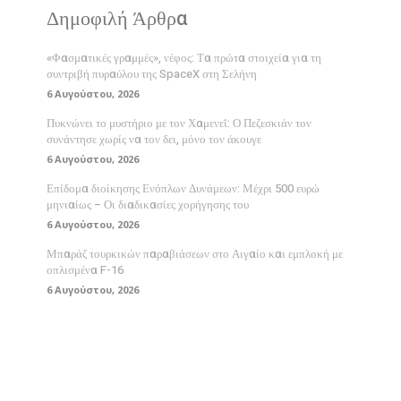
Δημοφιλή Άρθρα
«Φασματικές γραμμές», νέφος: Τα πρώτα στοιχεία για τη
συντριβή πυραύλου της SpaceX στη Σελήνη
6 Αυγούστου, 2026
Πυκνώνει το μυστήριο με τον Χαμενεΐ: Ο Πεζεσκιάν τον
συνάντησε χωρίς να τον δει, μόνο τον άκουγε
6 Αυγούστου, 2026
Επίδομα διοίκησης Ενόπλων Δυνάμεων: Μέχρι 500 ευρώ
μηνιαίως – Οι διαδικασίες χορήγησης του
6 Αυγούστου, 2026
Μπαράζ τουρκικών παραβιάσεων στο Αιγαίο και εμπλοκή με
οπλισμένα F-16
6 Αυγούστου, 2026