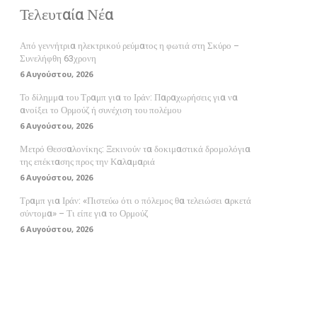
Τελευταία Νέα
Από γεννήτρια ηλεκτρικού ρεύματος η φωτιά στη Σκύρο –
Συνελήφθη 63χρονη
6 Αυγούστου, 2026
Το δίλημμα του Τραμπ για το Ιράν: Παραχωρήσεις για να
ανοίξει το Ορμούζ ή συνέχιση του πολέμου
6 Αυγούστου, 2026
Μετρό Θεσσαλονίκης: Ξεκινούν τα δοκιμαστικά δρομολόγια
της επέκτασης προς την Καλαμαριά
6 Αυγούστου, 2026
Τραμπ για Ιράν: «Πιστεύω ότι ο πόλεμος θα τελειώσει αρκετά
σύντομα» – Τι είπε για το Ορμούζ
6 Αυγούστου, 2026