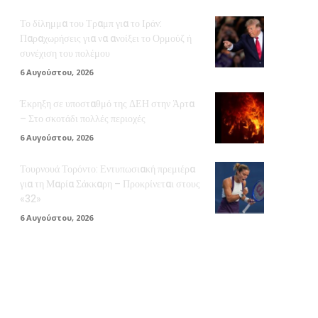
Το δίλημμα του Τραμπ για το Ιράν:
Παραχωρήσεις για να ανοίξει το Ορμούζ ή
συνέχιση του πολέμου
6 Αυγούστου, 2026
Έκρηξη σε υποσταθμό της ΔΕΗ στην Άρτα
– Στο σκοτάδι πολλές περιοχές
6 Αυγούστου, 2026
Τουρνουά Τορόντο: Εντυπωσιακή πρεμιέρα
για τη Μαρία Σάκκαρη – Προκρίνεται στους
«32»
6 Αυγούστου, 2026