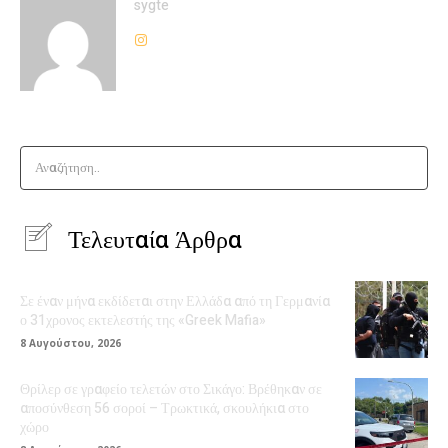
sygte
Αναζήτηση..
Τελευταία Άρθρα
Σε έναν μήνα εκδίδεται στην Ελλάδα από τη Γερμανία
ο 31χρονος εκτελεστής της «Greek Mafia»
8 Αυγούστου, 2026
Θρίλερ σε γραφείο τελετών στο Σικάγο: Βρέθηκαν σε
αποσύνθεση 56 σοροί – Τρωκτικά, σκουλήκια στο
χώρο