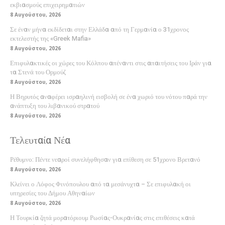
εκβιασμούς επιχειρηματιών
8 Αυγούστου, 2026
Σε έναν μήνα εκδίδεται στην Ελλάδα από τη Γερμανία ο 31χρονος
εκτελεστής της «Greek Mafia»
8 Αυγούστου, 2026
Επιφυλακτικές οι χώρες του Κόλπου απέναντι στις απαιτήσεις του Ιράν για
τα Στενά του Ορμούζ
8 Αυγούστου, 2026
Η Βηρυτός αναφέρει ισραηλινή εισβολή σε ένα χωριό του νότου παρά την
ανάπτυξη του λιβανικού στρατού
8 Αυγούστου, 2026
Τελευταία Νέα
Ρέθυμνο: Πέντε νεαροί συνελήφθησαν για επίθεση σε 51χρονο Βρετανό
8 Αυγούστου, 2026
Κλείνει ο Λόφος Φινόπουλου από τα μεσάνυχτα – Σε επιφυλακή οι
υπηρεσίες του Δήμου Αθηναίων
8 Αυγούστου, 2026
Η Τουρκία ζητά μορατόριουμ Ρωσίας-Ουκρανίας στις επιθέσεις κατά