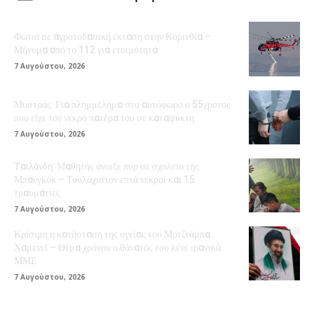
Φωτιά σε αγροτοδασική έκταση στην Κορινθία –
Μήνυμα από το 112 για ετοιμότητα
7 Αυγούστου, 2026
Μυστράς: Για πλημμέλημα στο αυτόφωρο ο 55χρονος
που είχε τον νεκρό πατέρα του σε καταψύκτη
7 Αυγούστου, 2026
Ταϊλάνδη: Μαθητής άνοιξε πυρ σε σχολείο της
Μπανγκόκ – Τουλάχιστον επτά νεκροί και 15
τραυματίες
7 Αυγούστου, 2026
Κρίσιμη η κατάσταση της υγείας του Μοτζτάμπα
Χαμενεΐ – Θέμα χρόνου ο θάνατός του λένε ιρανικά
ΜΜΕ
7 Αυγούστου, 2026