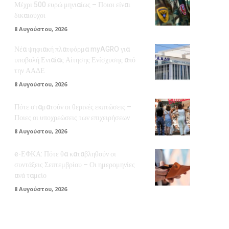
Μέχρι 500 ευρώ μηνιαίως – Ποιοι είναι
δικαιούχοι
8 Αυγούστου, 2026
Νέα ψηφιακή πλατφόρμα myAGRO για
υποβολή Ενιαίας Αίτησης Ενίσχυσης από
την ΑΑΔΕ
8 Αυγούστου, 2026
Πότε σταματούν οι θερινές εκπτώσεις –
Ποιες οι υποχρεώσεις των επιχειρήσεων
8 Αυγούστου, 2026
e-ΕΦΚΑ: Πότε θα καταβληθούν οι
συντάξεις Σεπτεμβρίου – Οι ημερομηνίες
ανά ταμείο
8 Αυγούστου, 2026