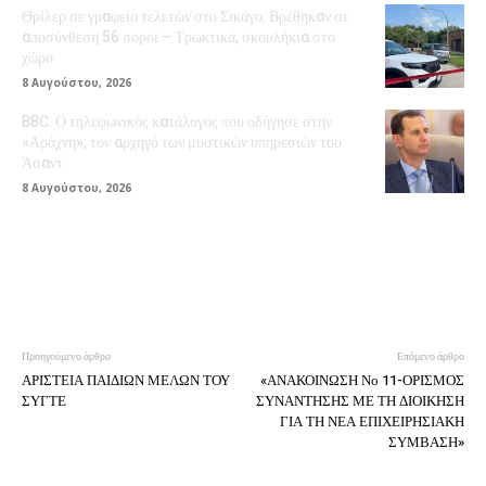
Θρίλερ σε γραφείο τελετών στο Σικάγο: Βρέθηκαν σε
αποσύνθεση 56 σοροί – Τρωκτικά, σκουλήκια στο
χώρο
8 Αυγούστου, 2026
BBC: Ο τηλεφωνικός κατάλογος που οδήγησε στην
«Αράχνη», τον αρχηγό των μυστικών υπηρεσιών του
Άσαντ
8 Αυγούστου, 2026
Προηγούμενο άρθρο
Επόμενο άρθρο
ΑΡΙΣΤΕΙΑ ΠΑΙΔΙΩΝ ΜΕΛΩΝ ΤΟΥ
«ΑΝΑΚΟΙΝΩΣΗ Νο 11-ΟΡΙΣΜΟΣ
ΣΥΓΤΕ
ΣΥΝΑΝΤΗΣΗΣ ΜΕ ΤΗ ΔΙΟΙΚΗΣΗ
ΓΙΑ ΤΗ ΝΕΑ ΕΠΙΧΕΙΡΗΣΙΑΚΗ
ΣΥΜΒΑΣΗ»