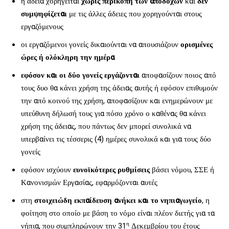
η άδεια χορηγείται
χωρίς περικοπή των αποδοχών
και
δεν
συμψηφίζεται
με τις άλλες άδειες που χορηγούνται στους
εργαζόμενους
οι εργαζόμενοι γονείς δικαιούνται να απουσιάζουν
ορισμένες
ώρες ή ολόκληρη την ημέρα
εφόσον και οι δύο γονείς εργάζονται
αποφασίζουν ποιος από
τους δυο θα κάνει χρήση της άδειας αυτής ή εφόσον επιθυμούν
την από κοινού της χρήση, αποφασίζουν και ενημερώνουν με
υπεύθυνη δήλωσή τους για πόσο χρόνο ο καθένας θα κάνει
χρήση της άδειας, που πάντως δεν μπορεί συνολικά να
υπερβαίνει τις τέσσερις (4) ημέρες συνολικά και για τους δύο
γονείς
εφόσον ισχύουν
ευνοϊκότερες ρυθμίσεις
βάσει νόμου, ΣΣΕ ή
Κανονισμών Εργασίας, εφαρμόζονται αυτές
στη
στοιχειώδη εκπαίδευση ανήκει και το νηπιαγωγείο
, η
φοίτηση στο οποίο με βάση το νόμο είναι πλέον διετής για τα
η
νήπια, που συμπληρώνουν την 31
Δεκεμβρίου του έτους