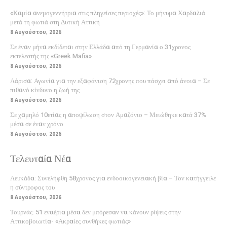
«Καμία ανεμογεννήτρια στις πληγείσες περιοχές»: Το μήνυμα Χαρδαλιά
μετά τη φωτιά στη Δυτική Αττική
8 Αυγούστου, 2026
Σε έναν μήνα εκδίδεται στην Ελλάδα από τη Γερμανία ο 31χρονος
εκτελεστής της «Greek Mafia»
8 Αυγούστου, 2026
Λάρισα: Αγωνία για την εξαφάνιση 72χρονης που πάσχει από άνοια – Σε
πιθανό κίνδυνο η ζωή της
8 Αυγούστου, 2026
Σε χαμηλό 10ετίας η αποψίλωση στον Αμαζόνιο – Μειώθηκε κατά 37%
μέσα σε έναν χρόνο
8 Αυγούστου, 2026
Τελευταία Νέα
Λευκάδα: Συνελήφθη 58χρονος για ενδοοικογενειακή βία – Τον κατήγγειλε
η σύντροφος του
8 Αυγούστου, 2026
Τουρνάς: 51 εναέρια μέσα δεν μπόρεσαν να κάνουν ρίψεις στην
Αττικοβοιωτία- «Ακραίες συνθήκες φωτιάς»