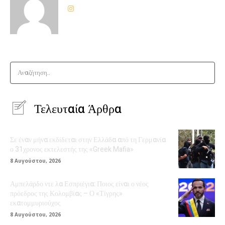
Αναζήτηση..
Τελευταία Άρθρα
Σε έναν μήνα εκδίδεται στην Ελλάδα από τη Γερμανία
ο 31χρονος εκτελεστής της «Greek Mafia»
8 Αυγούστου, 2026
Αμπελάρδο ντε λα Εσπριέγια: Ποιος είναι ο νέος
πρόεδρος της Κολομβίας – Ο «Τίγρης»
εκατομμυριούχος
8 Αυγούστου, 2026