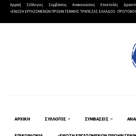
Αρχική
Σύλλογος
Συμβάσεις
Ανακοινώσεις
Επιστολές
Δραστη
«ΕΝΩΣΗ ΕΡΓΑΖΟΜΕΝΩΝ ΠΡΩΗΝ ΓΕΝΙΚΗΣ ΤΡΑΠΕΖΑΣ ΕΛΛΑΔΟΣ- ΠΡΩΤΟΒΟΥΛΙ
ΑΡΧΙΚΉ
ΣΎΛΛΟΓΟΣ
ΣΥΜΒΆΣΕΙΣ
ΑΝΑ
ΕΠΙΚΟΙΝΩΝΊΑ
«ΕΝΩΣΗ ΕΡΓΑΖΟΜΕΝΩΝ ΠΡΩΗΝ ΓΕΝΙΚΗ