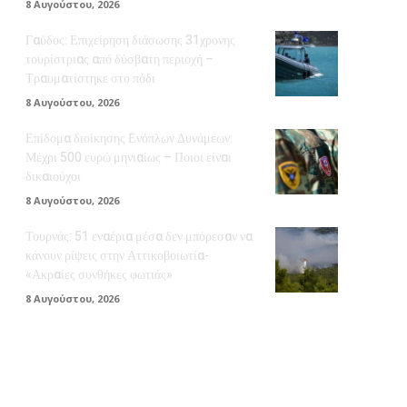
8 Αυγούστου, 2026
Γαύδος: Επιχείρηση διάσωσης 31χρονης
τουρίστριας από δύσβατη περιοχή –
Τραυματίστηκε στο πόδι
8 Αυγούστου, 2026
Επίδομα διοίκησης Ενόπλων Δυνάμεων:
Μέχρι 500 ευρώ μηνιαίως – Ποιοι είναι
δικαιούχοι
8 Αυγούστου, 2026
Τουρνάς: 51 εναέρια μέσα δεν μπόρεσαν να
κάνουν ρίψεις στην Αττικοβοιωτία-
«Ακραίες συνθήκες φωτιάς»
8 Αυγούστου, 2026