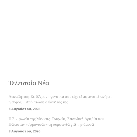
Τελευταία Νέα
Λυκαβηττός: Σε 57χρονη γυναίκα που είχε εξαφανιστεί ανήκει
η σορός – Από πτώση ο θάνατός της
8 Αυγούστου, 2026
Η Συμφωνία της Μέκκας: Τουρκία, Σαουδική Αραβία και
Πακιστάν «σφράγισαν» τη συμφωνία για την άμυνα
8 Αυγούστου, 2026