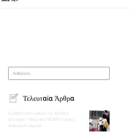
Αναζήτηση..
Τελευταία Άρθρα
Εγκαταλείπουν μαζικά την Αθήνα οι
αδειούχοι – Πάνω από 56.000 επιβάτες
αναχωρούν σήμερα