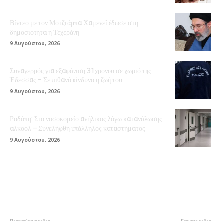
Βίντεο με τον Μοτζτάμπα Χαμενεΐ έδωσε στη
δημοσιότητα η Τεχεράνη
9 Αυγούστου, 2026
Συναγερμός για εξαφάνιση 31χρονου σε χωριό της
Έδεσσας – Σε πιθανό κίνδυνο η ζωή του
9 Αυγούστου, 2026
Ροδόπη: Στο νοσοκομείο ανήλικος λόγω κατανάλωσης
αλκοόλ – Συνελήφθη υπάλληλος καταστήματος
9 Αυγούστου, 2026