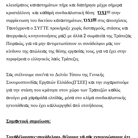
κλεισίματος καταστημάτων πήρε και διατήρησε μέχρι σήμερα
κρυστάλλινη και καθαρή συνδικαλιστική θέση:
ΌΧΙ
!!! στην
συρρίκνωση του δικτύου καταστημάτων,
ΌΧΙ!!!
στις αποσχίσεις.
Ταυτόχρονα ο ΣΥΓΤΕ προκήρυξε χωρίς δισταγμούς, στάσεις και
απεργιακές κινητοποιήσεις μαζί με άλλα 2 σωματεία της Τράπεζας
Πειραιώς, για να μην αντιμετωπίσουν οι συνάδελφοι μας τον
κίνδυνο της απώλειας της θέσης εργασίας τους, για να έχει στην
περιφέρεια ο ελληνικός λαός Τράπεζες.
Σας στέλνουμε συν/να το Δελτίο Τύπου της Γενικής
Συνομοσπονδίας Εργατών Ελλάδος(ΓΣΕΕ) και την ευχαριστούμε
για την στάση που κράτησε στον χώρο των Τραπεζών καθώς
ανοίγει μια χαραμάδα ελπίδας, μέσα στο κλίμα συνδικαλιστικής
ηττοπάθειας που έχει καλλιεργηθεί από επιτήδειους.
Σημαντική σημείωση:
Συναδέλφισσες-συνάδελφοι, θέλουμε να σας ενημερώσουμε ότι