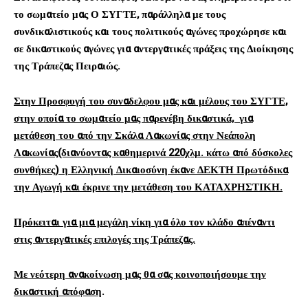
το σωματείο μας Ο ΣΥΓΤΕ, παράλληλα με τους
συνδικαλιστικούς και τους πολιτικούς αγώνες προχώρησε και
σε δικαστικούς αγώνες για αντεργατικές πράξεις της Διοίκησης
της Τράπεζας Πειραιώς.
Στην Προσφυγή του συναδελφου μας και μέλους του ΣΥΓΤΕ,
στην οποία το σωματείο μας παρενέβη δικαστικά, για
μετάθεση του από την Σκάλα Λακωνίας στην Νεάπολη
Λακωνίας(διανύοντας καθημερινά 220χλμ. κάτω από δύσκολες
συνθήκες) η Ελληνική Δικαιοσύνη έκανε ΔΕΚΤΗ Πρωτόδικα
την Αγωγή και έκρινε την μετάθεση του ΚΑΤΑΧΡΗΣΤΙΚΗ.
Πρόκειται για μια μεγάλη νίκη για όλο τον κλάδο απέναντι
στις αντεργατικές επιλογές της Τράπεζας.
Με νεότερη ανακοίνωση μας θα σας κοινοποιήσουμε την
δικαστική απόφαση
.