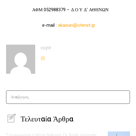
ΑΦΜ 052988379 – Δ.Ο.Υ Δ’ ΑΘΗΝΩΝ
e-mail :
akaisari@otenet.gr
sygte
Αναζήτηση..
Τελευταία Άρθρα
Στο «κόκκινο» η Μέση Ανατολή: Οι Χούθι χτύπησαν