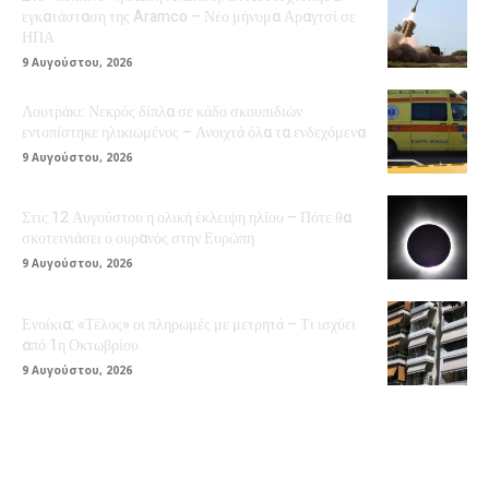
εγκατάσταση της Aramco – Νέο μήνυμα Αραγτσί σε
ΗΠΑ
9 Αυγούστου, 2026
Λουτράκι: Νεκρός δίπλα σε κάδο σκουπιδιών
εντοπίστηκε ηλικιωμένος – Ανοιχτά όλα τα ενδεχόμενα
9 Αυγούστου, 2026
Στις 12 Αυγούστου η ολική έκλειψη ηλίου – Πότε θα
σκοτεινιάσει ο ουρανός στην Ευρώπη
9 Αυγούστου, 2026
Ενοίκια: «Τέλος» οι πληρωμές με μετρητά – Τι ισχύει
από 1η Οκτωβρίου
9 Αυγούστου, 2026