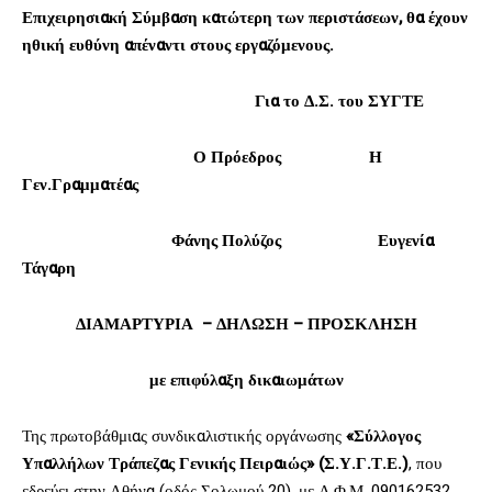
Επιχειρησιακή Σύμβαση κατώτερη των περιστάσεων, θα έχουν
ηθική ευθύνη απέναντι στους εργαζόμενους.
Για το Δ.Σ. του ΣΥΓΤΕ
Ο Πρόεδρος Η
Γεν.Γραμματέας
Φάνης Πολύζος Ευγενία
Τάγαρη
ΔΙΑΜΑΡΤΥΡΙΑ – ΔΗΛΩΣΗ – ΠΡΟΣΚΛΗΣΗ
με επιφύλαξη δικαιωμάτων
Της πρωτοβάθμιας συνδικαλιστικής οργάνωσης
«Σύλλογος
Υπαλλήλων Τράπεζας Γενικής Πειραιώς»
(Σ.Υ.Γ.Τ.Ε.)
, που
εδρεύει στην Αθήνα (οδός Σολωμού 20), με Α.Φ.Μ. 090162532