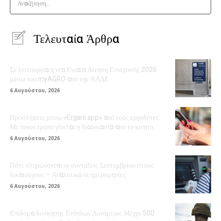
Αναζήτηση..
Τελευταία Άρθρα
Σε λειτουργία η νέα Ενιαία Αίτηση Ενίσχυσης 2026
μέσω του myAGRO από την ΑΑΔΕ
6 Αυγούστου, 2026
Προσλήψεις μέσω «Ergani app» από τους εργοδότες:
Με ποιον τρόπο γίνεται η διαδικασία από το κινητό
6 Αυγούστου, 2026
Πότε πληρώνονται οι συντάξεις Σεπτεμβρίου στους
δικαιούχους – Αναλυτικά οι ημερομηνίες
6 Αυγούστου, 2026
Επίδομα διοίκησης Ενόπλων Δυνάμεων: Μέχρι 500