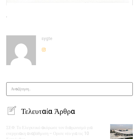
.
sygte
Αναζήτηση..
Τελευταία Άρθρα
ΣΕΦ: Το Ελεγκτικό ακύρωσε τον διαγωνισμό για
ενεργειακη αναβάθμιση – Ορισε νέο για τις 10