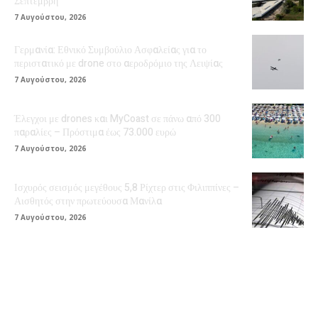
Σεπτέμβρη
7 Αυγούστου, 2026
Γερμανία: Εθνικό Συμβούλιο Ασφαλείας για το
περιστατικό με drone στο αεροδρόμιο της Λειψίας
7 Αυγούστου, 2026
Έλεγχοι με drones και MyCoast σε πάνω από 300
παραλίες – Πρόστιμα έως 73.000 ευρώ
7 Αυγούστου, 2026
Ισχυρός σεισμός μεγέθους 5,8 Ρίχτερ στις Φιλιππίνες –
Αισθητός στην πρωτεύουσα Μανίλα
7 Αυγούστου, 2026