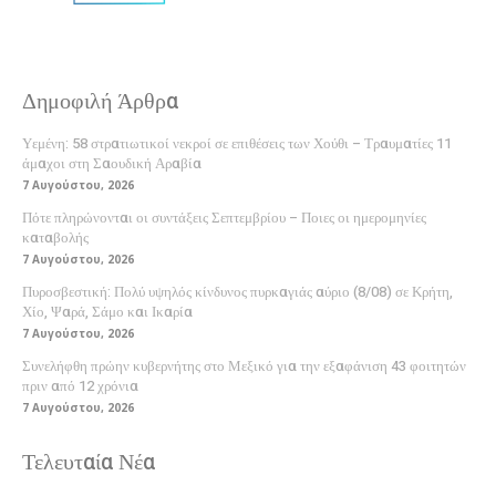
Δημοφιλή Άρθρα
Υεμένη: 58 στρατιωτικοί νεκροί σε επιθέσεις των Χούθι – Τραυματίες 11
άμαχοι στη Σαουδική Αραβία
7 Αυγούστου, 2026
Πότε πληρώνονται οι συντάξεις Σεπτεμβρίου – Ποιες οι ημερομηνίες
καταβολής
7 Αυγούστου, 2026
Πυροσβεστική: Πολύ υψηλός κίνδυνος πυρκαγιάς αύριο (8/08) σε Κρήτη,
Χίο, Ψαρά, Σάμο και Ικαρία
7 Αυγούστου, 2026
Συνελήφθη πρώην κυβερνήτης στο Μεξικό για την εξαφάνιση 43 φοιτητών
πριν από 12 χρόνια
7 Αυγούστου, 2026
Τελευταία Νέα