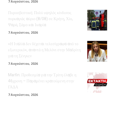
7 Αυγούστου, 2026
Πυροσβεστική: Πολύ υψηλός κίνδυνος
πυρκαγιάς αύριο (8/08) σε Κρήτη, Χίο,
Ψαρά, Σάμο και Ικαρία
7 Αυγούστου, 2026
«Η Ιταλία δεν δέχεται τελεσίγραφα από το
εξωτερικό», απαντά η Μελόνι στην Μαδρίτη
για τη Σένγκεν
7 Αυγούστου, 2026
Marfin: Προθεσμία για την Τρίτη έλαβε η
46χρονη – Παραμένει κρατούμενη στην
ΓΑΔΑ
7 Αυγούστου, 2026