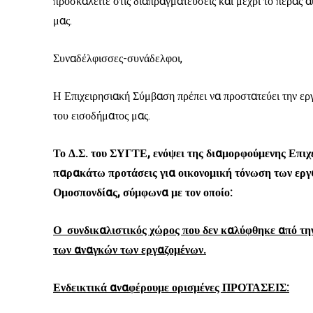
προσκαλείτε στις διαπραγματεύσεις και μέχρι το πέρας
μας.
Συναδέλφισσες-συνάδελφοι,
Η Επιχειρησιακή Σύμβαση πρέπει να προστατεύει την εργ
του εισοδήματος μας.
Το Δ.Σ. του ΣΥΓΤΕ, ενόψει της διαμορφούμενης Επι
παρακάτω προτάσεις για οικονομική τόνωση των εργ
Ομοσπονδίας, σύμφωνα με τον οποίο:
Ο συνδικαλιστικός χώρος που δεν καλύφθηκε από τη
των αναγκών των εργαζομένων.
Ενδεικτικά αναφέρουμε ορισμένες ΠΡΟΤΑΣΕΙΣ: