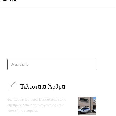
Αναζήτηση..
Τελευταία Άρθρα
Φωτιά στην Βοιωτία: Προφυλακιστέοι ο
δήμαρχος Στυλίδας, ο εργολάβος και ο
ιδιοκτήτης εταιρείας