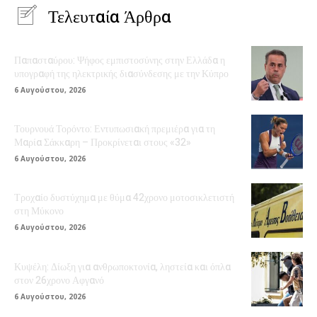
Τελευταία Άρθρα
Παπασταύρου: Ψήφος εμπιστοσύνης στην Ελλάδα η
υπογραφή της ηλεκτρικής διασύνδεσης με την Κύπρο
6 Αυγούστου, 2026
Τουρνουά Τορόντο: Εντυπωσιακή πρεμιέρα για τη
Μαρία Σάκκαρη – Προκρίνεται στους «32»
6 Αυγούστου, 2026
Τροχαίο δυστύχημα με θύμα 42χρονο μοτοσικλετιστή
στη Μύκονο
6 Αυγούστου, 2026
Κυψέλη: Δίωξη για ανθρωποκτονία, ληστεία και όπλα
στον 26χρονο Αφγανό
6 Αυγούστου, 2026