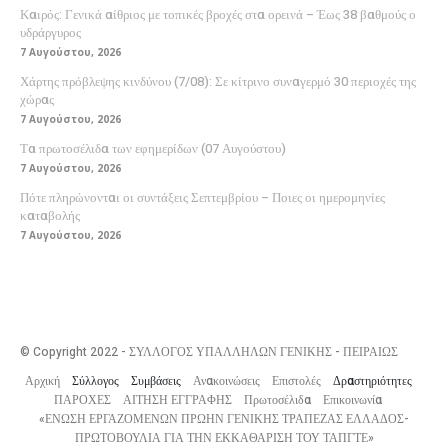
Καιρός: Γενικά αίθριος με τοπικές βροχές στα ορεινά – Έως 38 βαθμούς ο
υδράργυρος
7 Αυγούστου, 2026
Χάρτης πρόβλεψης κινδύνου (7/08): Σε κίτρινο συναγερμό 30 περιοχές της
χώρας
7 Αυγούστου, 2026
Τα πρωτοσέλιδα των εφημερίδων (07 Αυγούστου)
7 Αυγούστου, 2026
Πότε πληρώνονται οι συντάξεις Σεπτεμβρίου – Ποιες οι ημερομηνίες
καταβολής
7 Αυγούστου, 2026
© Copyright 2022 - ΣΥΛΛΟΓΟΣ ΥΠΑΛΛΗΛΩΝ ΓΕΝΙΚΗΣ - ΠΕΙΡΑΙΩΣ
Αρχική
Σύλλογος
Συμβάσεις
Ανακοινώσεις
Επιστολές
Δραστηριότητες
ΠΑΡΟΧΕΣ
ΑΙΤΗΣΗ ΕΓΓΡΑΦΗΣ
Πρωτοσέλιδα
Επικοινωνία
«ΕΝΩΣΗ ΕΡΓΑΖΟΜΕΝΩΝ ΠΡΩΗΝ ΓΕΝΙΚΗΣ ΤΡΑΠΕΖΑΣ ΕΛΛΑΔΟΣ-
ΠΡΩΤΟΒΟΥΛΙΑ ΓΙΑ ΤΗΝ ΕΚΚΑΘΑΡΙΣΗ ΤΟΥ ΤΑΠΓΤΕ»