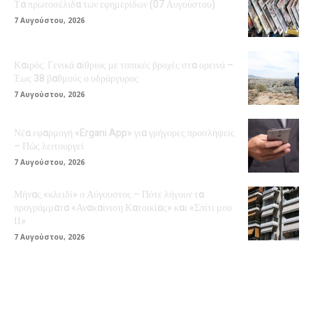
Τα πρωτοσέλιδα των εφημερίδων (07 Αυγούστου)
7 Αυγούστου, 2026
Καιρός: Γενικά αίθριος με τοπικές βροχές στα ορεινά –
Έως 38 βαθμούς ο υδράργυρος
7 Αυγούστου, 2026
Νέα εφαρμογή «Ergani App» για γρήγορες προσλήψεις
– Πώς λειτουργεί
7 Αυγούστου, 2026
Μήνας «κλειδί» ο Αύγουστος – Πότε λήγουν τα
προγράμματα «Ανακαίνιση Κατοικίας» και «Σπίτι μου
ΙΙ»
7 Αυγούστου, 2026