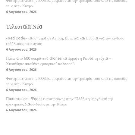
Φοιτήτριες από την Ελλάδα μοιράζονται την εμπειρία τους από τις σπουδές
τους στην Κύπρο
6 Αυγούστου, 2026
Τελευταία Νέα
«Red Code» και σήμερα σε Αττική, Βοιωτία και Εύβοια για τον κίνδυνο
εκδήλωσης πυρκαγιάς
6 Αυγούστου, 2026
Πάνω από 600 ουκρανικά drones κατέρριψε η Ρωσία τη νύχτα –
Χτυπήθηκε αποθήκη εμπορικού κολοσσού
6 Αυγούστου, 2026
Φοιτήτριες από την Ελλάδα μοιράζονται την εμπειρία τους από τις σπουδές
τους στην Κύπρο
6 Αυγούστου, 2026
Παπασταύρου: Ψήφος εμπιστοσύνης στην Ελλάδα η υπογραφή της
ηλεκτρικής διασύνδεσης με την Κύπρο
6 Αυγούστου, 2026