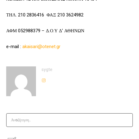
ΤΗΛ. 210 2836416 ΦΑΞ 210 3624982
ΑΦΜ 052988379 – Δ.Ο.Υ Δ’ ΑΘΗΝΩΝ
e-mail :
akaisari@otenet.gr
sygte
Αναζήτηση..