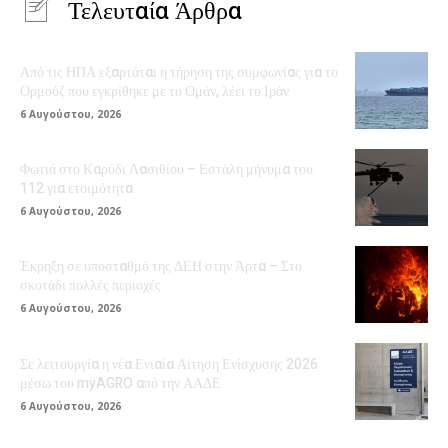
Τελευταία Άρθρα
Από τις ΗΠΑ εξαρτάται η τήρηση της συμφωνίας για το
Ορμούζ που εγκρίθηκε με το Ομάν, λέει το Ιράν
6 Αυγούστου, 2026
Φωτιά στο Καρύδι Λασιθίου – Εστάλη μήνυμα του
112 για ετοιμότητα
6 Αυγούστου, 2026
Έκρηξη σε υποσταθμό της ΔΕΗ στην Άρτα – Στο
σκοτάδι πολλές περιοχές
6 Αυγούστου, 2026
Σε λειτουργία η νέα Ενιαία Αίτηση Ενίσχυσης 2026
μέσω του myAGRO από την ΑΑΔΕ
6 Αυγούστου, 2026