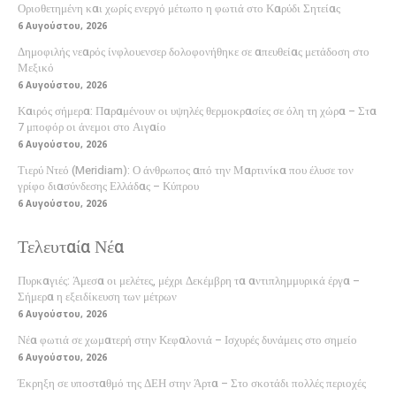
Οριοθετημένη και χωρίς ενεργό μέτωπο η φωτιά στο Καρύδι Σητείας
6 Αυγούστου, 2026
Δημοφιλής νεαρός ίνφλουενσερ δολοφονήθηκε σε απευθείας μετάδοση στο
Μεξικό
6 Αυγούστου, 2026
Καιρός σήμερα: Παραμένουν οι υψηλές θερμοκρασίες σε όλη τη χώρα – Στα
7 μποφόρ οι άνεμοι στο Αιγαίο
6 Αυγούστου, 2026
Τιερύ Ντεό (Meridiam): Ο άνθρωπος από την Μαρτινίκα που έλυσε τον
γρίφο διασύνδεσης Ελλάδας – Κύπρου
6 Αυγούστου, 2026
Τελευταία Νέα
Πυρκαγιές: Άμεσα οι μελέτες, μέχρι Δεκέμβρη τα αντιπλημμυρικά έργα –
Σήμερα η εξειδίκευση των μέτρων
6 Αυγούστου, 2026
Νέα φωτιά σε χωματερή στην Κεφαλονιά – Ισχυρές δυνάμεις στο σημείο
6 Αυγούστου, 2026
Έκρηξη σε υποσταθμό της ΔΕΗ στην Άρτα – Στο σκοτάδι πολλές περιοχές