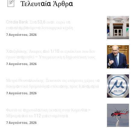
Τελευταία Άρθρα
Credia Bank: Στα 53,6 εκατ. ευρώ τα
επαναλαμβανόμενα λειτουργικά κέρδη
7 Αυγούστου, 2026
Χατζηδάκης: Άκυρες από 1/10 οι εγκύκλιοι που δεν
έχουν αναρτηθεί – Υποχρεωτική η δημοσίευση τους
7 Αυγούστου, 2026
Μετρό Θεσσαλονίκης: Ξεκινούν τις επόμενες μέρες τα
δοκιμαστικά δρομολόγια επέκτασης προς Καλαμαριά
7 Αυγούστου, 2026
Φωτιά σε αγροτοδασική έκταση στην Κορινθία –
Μήνυμα από το 112 για ετοιμότητα
7 Αυγούστου, 2026