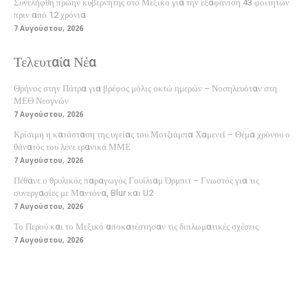
Συνελήφθη πρώην κυβερνήτης στο Μεξικό για την εξαφάνιση 43 φοιτητών
πριν από 12 χρόνια
7 Αυγούστου, 2026
Τελευταία Νέα
Θρήνος στην Πάτρα για βρέφος μόλις οκτώ ημερών – Νοσηλευόταν στη
ΜΕΘ Νεογνών
7 Αυγούστου, 2026
Κρίσιμη η κατάσταση της υγείας του Μοτζτάμπα Χαμενεΐ – Θέμα χρόνου ο
θάνατός του λένε ιρανικά ΜΜΕ
7 Αυγούστου, 2026
Πέθανε ο θρυλικός παραγωγός Γουίλιαμ Όρμπιτ – Γνωστός για τις
συνεργασίες με Μαντόνα, Blur και U2
7 Αυγούστου, 2026
Το Περού και το Μεξικό αποκατέστησαν τις διπλωματικές σχέσεις
7 Αυγούστου, 2026