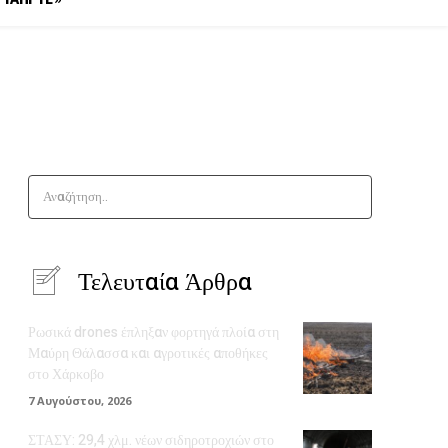
Αναζήτηση..
Τελευταία Άρθρα
Ρωσικά drones έπληξαν φορτηγά πλοία στη
Μαύρη Θάλασσα και αγροτικές αποθήκες
στο Χάρκοβο
7 Αυγούστου, 2026
ΣΤΑΣΥ: 29,4 χλμ. νέων σιδηροτροχιών στο