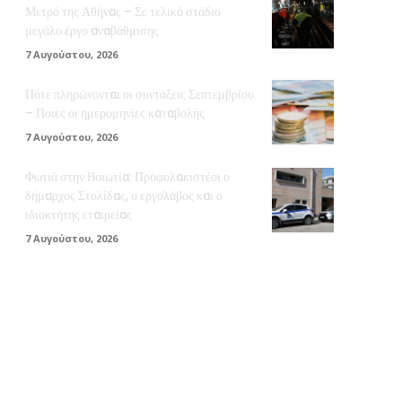
Μετρό της Αθήνας – Σε τελικό στάδιο
μεγάλο έργο αναβάθμισης
7 Αυγούστου, 2026
Πότε πληρώνονται οι συντάξεις Σεπτεμβρίου
– Ποιες οι ημερομηνίες καταβολής
7 Αυγούστου, 2026
Φωτιά στην Βοιωτία: Προφυλακιστέοι ο
δήμαρχος Στυλίδας, ο εργολάβος και ο
ιδιοκτήτης εταιρείας
7 Αυγούστου, 2026