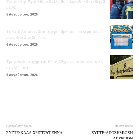
Φωτιά στην Aγία Μαρίνα Ηλείας – Σηκώθηκαν εναέρια
μέσα
6 Αυγούστου, 2026
Τζόκερ: Αυτοί είναι οι τυχεροί αριθμοί που κερδίζουν
πάνω από 2 εκατ. ευρώ
6 Αυγούστου, 2026
Τροχαίο δυστύχημα με θύμα 42χρονο μοτοσικλετιστή
στη Μύκονο
6 Αυγούστου, 2026
Προηγούμενο άρθρο
Επόμενο άρθρο
ΣΥΓΤΕ-ΚΑΛΑ ΧΡΙΣΤΟΥΓΕΝΝΑ
ΣΥΓΤΕ-ΑΠΟΖΗΜΙΩΣΗ
ΑΠΕΡΓΙΩΝ