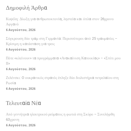
Δημοφιλή Άρθρα
Κυψέλη: Δίωξη για ανθρωποκτονία, ληστεία και όπλα στον 26χρονο
Αφγανό
6 Αυγούστου, 2026
Σύγκρουση δύο τραμ στη Γερμανία: Περισσότεροι από 25 τραυματίες –
Κρίσιμη η κατάσταση για τρεις
6 Αυγούστου, 2026
Πότε «κλείνουν» τα προγράμματα «Ανακαίνιση Κατοικίας» – «Σπίτι μου
ΙΙ»
6 Αυγούστου, 2026
Ζελένσκι: O ουκρανικός στρατός έπληξε δύο διυλιστήρια πετρελαίου στη
Ρωσία
6 Αυγούστου, 2026
Τελευταία Νέα
Από γεννήτρια ηλεκτρικού ρεύματος η φωτιά στη Σκύρο – Συνελήφθη
63χρονη
6 Αυγούστου, 2026