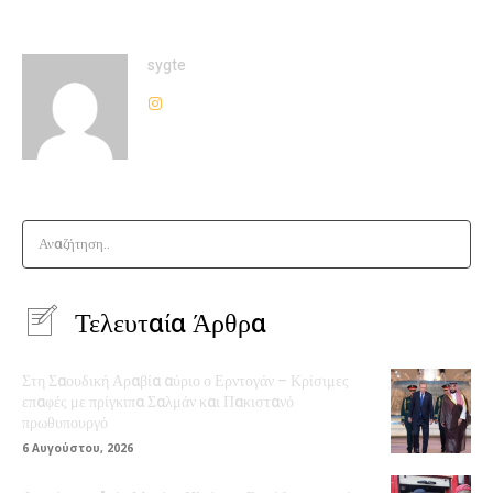
sygte
Αναζήτηση..
Τελευταία Άρθρα
Στη Σαουδική Αραβία αύριο ο Ερντογάν – Κρίσιμες
επαφές με πρίγκιπα Σαλμάν και Πακιστανό
πρωθυπουργό
6 Αυγούστου, 2026