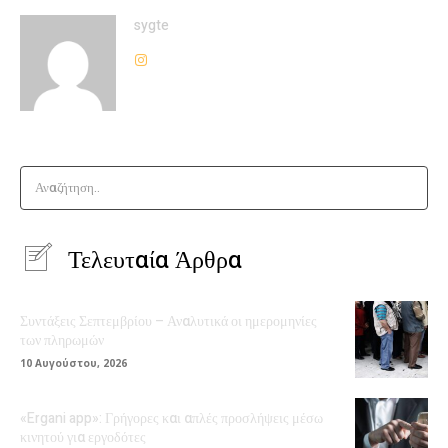
sygte
Αναζήτηση..
Τελευταία Άρθρα
Συντάξεις Σεπτεμβρίου – Αναλυτικά οι ημερομηνίες
των πληρωμών
10 Αυγούστου, 2026
«Ergani app»: Γρήγορες και απλές προσλήψεις μέσω
κινητού για εργοδότες