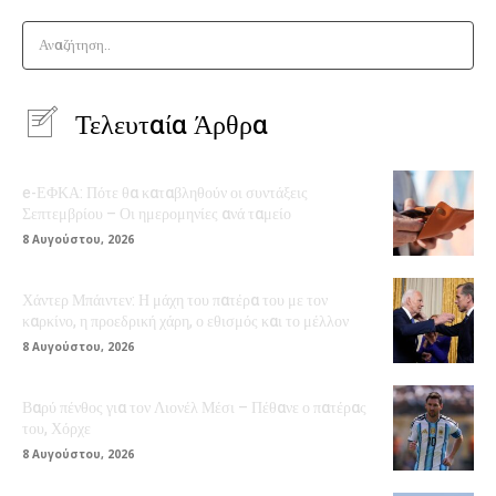
Αναζήτηση..
Τελευταία Άρθρα
e-ΕΦΚΑ: Πότε θα καταβληθούν οι συντάξεις
Σεπτεμβρίου – Οι ημερομηνίες ανά ταμείο
8 Αυγούστου, 2026
Χάντερ Μπάιντεν: Η μάχη του πατέρα του με τον
καρκίνο, η προεδρική χάρη, ο εθισμός και το μέλλον
8 Αυγούστου, 2026
Βαρύ πένθος για τον Λιονέλ Μέσι – Πέθανε ο πατέρας
του, Χόρχε
8 Αυγούστου, 2026