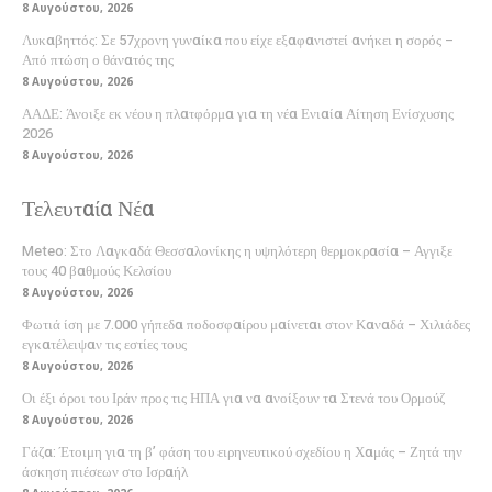
8 Αυγούστου, 2026
Λυκαβηττός: Σε 57χρονη γυναίκα που είχε εξαφανιστεί ανήκει η σορός –
Από πτώση ο θάνατός της
8 Αυγούστου, 2026
ΑΑΔΕ: Άνοιξε εκ νέου η πλατφόρμα για τη νέα Ενιαία Αίτηση Ενίσχυσης
2026
8 Αυγούστου, 2026
Τελευταία Νέα
Meteo: Στο Λαγκαδά Θεσσαλονίκης η υψηλότερη θερμοκρασία – Αγγιξε
τους 40 βαθμούς Κελσίου
8 Αυγούστου, 2026
Φωτιά ίση με 7.000 γήπεδα ποδοσφαίρου μαίνεται στον Καναδά – Χιλιάδες
εγκατέλειψαν τις εστίες τους
8 Αυγούστου, 2026
Οι έξι όροι του Ιράν προς τις ΗΠΑ για να ανοίξουν τα Στενά του Ορμούζ
8 Αυγούστου, 2026
Γάζα: Έτοιμη για τη β’ φάση του ειρηνευτικού σχεδίου η Χαμάς – Ζητά την
άσκηση πιέσεων στο Ισραήλ