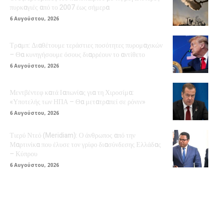
πυρκαγιές από το 2007 έως σήμερα
6 Αυγούστου, 2026
Τραμπ: Διαθέτουμε τεράστιες ποσότητες πυρομαχικών
– Θα κυνηγήσουμε όσους διαρρέουν το αντίθετο
6 Αυγούστου, 2026
Μεντβέντεφ κατά Ιαπωνίας για τη Χιροσίμα:
«Υποτελής των ΗΠΑ – Θα μετατραπεί σε ρόνιν»
6 Αυγούστου, 2026
Τιερύ Ντεό (Meridiam): Ο άνθρωπος από την
Μαρτινίκα που έλυσε τον γρίφο διασύνδεσης Ελλάδας
– Κύπρου
6 Αυγούστου, 2026