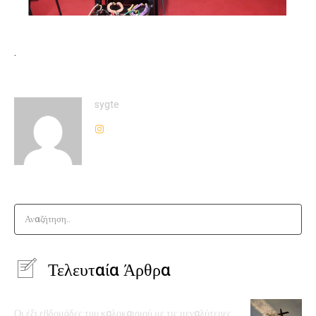
.
sygte
Αναζήτηση..
Τελευταία Άρθρα
Οι έξι εβδομάδες του καλοκαιριού με τις μεγαλύτερες