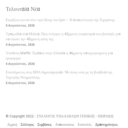
Τελευταία Νέα
Εκρήξεις κοντά στο νησί Κεσμ του Ιράν – Η ανακοίνωση της Τεχεράνης
6 Αυγούστου, 2026
Τραγωδία στα Μάλια: Πώς πνίγηκε η 42χρονη τουρίστρια που βούτηξε για
να σώσει την 43χρονη φίλη της
6 Αυγούστου, 2026
Υπόθεση Marfin: Έφθασε στην Ελλάδα η 46χρονη κατηγορούμενη για
εμπρησμό
6 Αυγούστου, 2026
Επιστήμονες στις ΗΠΑ δημιούργησαν 16 νέους ιούς με τη βοήθεια της
Τεχνητής Νοημοσύνης
6 Αυγούστου, 2026
© Copyright 2022 - ΣΥΛΛΟΓΟΣ ΥΠΑΛΛΗΛΩΝ ΓΕΝΙΚΗΣ - ΠΕΙΡΑΙΩΣ
Αρχική
Σύλλογος
Συμβάσεις
Ανακοινώσεις
Επιστολές
Δραστηριότητες