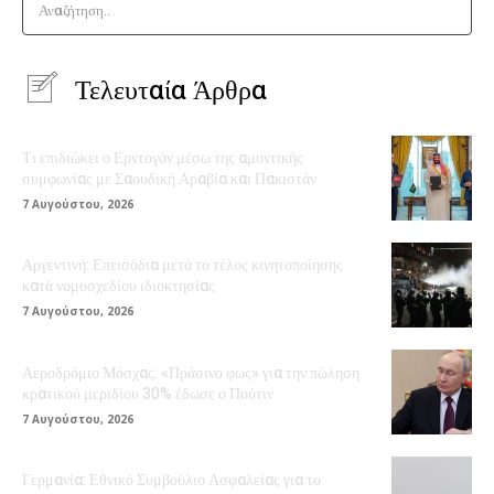
Αναζήτηση..
Τελευταία Άρθρα
Τι επιδιώκει ο Ερντογάν μέσω της αμυντικής
συμφωνίας με Σαουδική Αραβία και Πακιστάν
7 Αυγούστου, 2026
Αργεντινή: Επεισόδια μετά το τέλος κινητοποίησης
κατά νομοσχεδίου ιδιοκτησίας
7 Αυγούστου, 2026
Αεροδρόμιο Μόσχας: «Πράσινο φως» για την πώληση
κρατικού μεριδίου 30% έδωσε ο Πούτιν
7 Αυγούστου, 2026
Γερμανία: Εθνικό Συμβούλιο Ασφαλείας για το