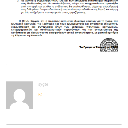
.
sygte