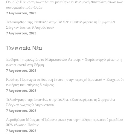
Ορμούζ: Η κίνηση των πλοίων μειώθηκε εν αναμονή αποτελεσμάτων των
συνομιλιών Ιράν-Ομάν
7 Αυγούστου, 2026
Τελεσίγραφο της Ισπανίας στην Ιταλία: «Επαναφέρετε τη Συμφωνία
Σένγκεν έως τις 9 Αυγούστου»
7 Αυγούστου, 2026
Τελευταία Νέα
Έσβησε η πυρκαγιά στο Μαρκόπουλο Αττικής – Χωρίς ενεργό μέτωπο η
φωτιά κοντά στη Θέρμη
7 Αυγούστου, 2026
Κοζάνη: Πυρκαγιά σε δασική έκταση στην περιοχή Ερμακιά – Επιχειρούν
εναέριες και επίγειες δυνάμεις
7 Αυγούστου, 2026
Τελεσίγραφο της Ισπανίας στην Ιταλία: «Επαναφέρετε τη Συμφωνία
Σένγκεν έως τις 9 Αυγούστου»
7 Αυγούστου, 2026
Αεροδρόμιο Μόσχας: «Πράσινο φως» για την πώληση κρατικού μεριδίου
30% έδωσε ο Πούτιν
7 Αυγούστου, 2026