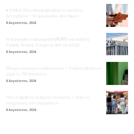
e-ΕΦΚΑ: Πότε θα καταβληθούν οι συντάξεις
Σεπτεμβρίου – Οι ημερομηνίες ανά ταμείο
8 Αυγούστου, 2026
Νέα ψηφιακή πλατφόρμα myAGRO για υποβολή
Ενιαίας Αίτησης Ενίσχυσης από την ΑΑΔΕ
8 Αυγούστου, 2026
Μόνιμοι διορισμοί εκπαιδευτικών – Υποβολή αιτήσεων
μέχρι τις 10 Αυγούστου
8 Αυγούστου, 2026
Πότε σταματούν οι θερινές εκπτώσεις – Ποιες οι
υποχρεώσεις των επιχειρήσεων
8 Αυγούστου, 2026