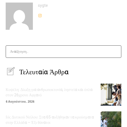
sygte
Αναζήτηση..
Τελευταία Άρθρα
Κυψέλη: Δίωξη για ανθρωποκτονία, ληστεία και όπλα
στον 26χρονο Αφγανό
6 Αυγούστου, 2026
Ιός Δυτικού Νείλου: Στα 65 αυξήθηκαν τα κρούσματα
στην Ελλάδα – Έξι θάνατοι