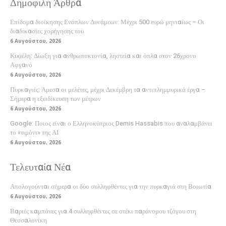
Δημοφιλή Άρθρα
Επίδομα διοίκησης Ενόπλων Δυνάμεων: Μέχρι 500 ευρώ μηνιαίως – Οι
διαδικασίες χορήγησης του
6 Αυγούστου, 2026
Κυψέλη: Δίωξη για ανθρωποκτονία, ληστεία και όπλα στον 26χρονο
Αφγανό
6 Αυγούστου, 2026
Πυρκαγιές: Άμεσα οι μελέτες, μέχρι Δεκέμβρη τα αντιπλημμυρικά έργα –
Σήμερα η εξειδίκευση των μέτρων
6 Αυγούστου, 2026
Google: Ποιος είναι ο Ελληνοκύπριος Demis Hassabis που αναλαμβάνει
το «τιμόνι» της ΑΙ
6 Αυγούστου, 2026
Τελευταία Νέα
Απολογούνται σήμερα οι δύο συλληφθέντες για την πυρκαγιά στη Βοιωτία
6 Αυγούστου, 2026
Βαριές καμπάνες για 4 συλληφθέντες σε στέκι παράνομου τζόγου στη
Θεσσαλονίκη