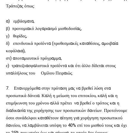
Τράπεζας όπως:
α) εμβάσματα,
β) προνομιακό λογαριασμό μισθοδοσίας,
γ) θυρίδες,
δ) επενδυτικά προϊόντα (προθεσμιακές καταθέσεις, αμοιβαία
κεφάλαια),
στ) αποταμιευτικό πρόγραμμα,
ε) τραπεζοασφαλιστικά προϊόντα και ότι άλλο δίδεται στους
υπαλλήλους του Ομίλου Πειραιώς.
7. Επανερχόμεθα στην πρόταση μας να βρεθεί λύση στα
προσωπικά δάνεια. Καλή η μείωση του επιτοκίου, καλή και η
επιμήκυνση του χρόνου αλλά πρέπει να βρεθεί ο τρόπος και η
διαδικασία της χορήγησης των προσωπικών δανείων. Προτείνουμε
όσοι συνάδελφοι καταθέτουν αίτηση για χορήγηση προσωπικού
δανείου, να λαμβάνεται υπόψη το 40% επί του μισθού τους και όχι
το 25% που ισχύει έως και σήμερα, το οποίο δεν έχουμε