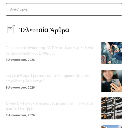
Αναζήτηση..
Τελευταία Άρθρα
Οι οριστικοί πίνακες της ΔΥΠΑ για δωρεάν φιλοξενία
σε Βρεφονηπιακούς Σταθμούς
9 Αυγούστου, 2026
«Ergani App»: Γρήγορες και απλές προσλήψεις για
εργοδότες μέσω κινητού
9 Αυγούστου, 2026
Ενοίκια: «Τέλος» οι πληρωμές με μετρητά – Τι ισχύει
από 1η Οκτωβρίου
9 Αυγούστου, 2026