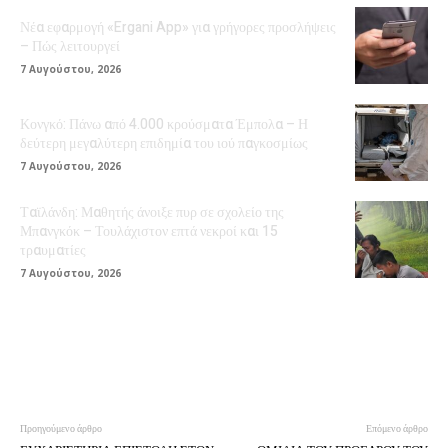
Νέα εφαρμογή «Ergani App» για γρήγορες προσλήψεις
– Πώς λειτουργεί
7 Αυγούστου, 2026
Κονγκό: Πάνω από 4.000 κρούσματα Έμπολα – Η
δεύτερη μεγαλύτερη επιδημία του ιού παγκοσμίως
7 Αυγούστου, 2026
Ταϊλάνδη: Μαθητής άνοιξε πυρ σε σχολείο της
Μπανγκόκ – Τουλάχιστον επτά νεκροί και 15
τραυματίες
7 Αυγούστου, 2026
Προηγούμενο άρθρο
Επόμενο άρθρο