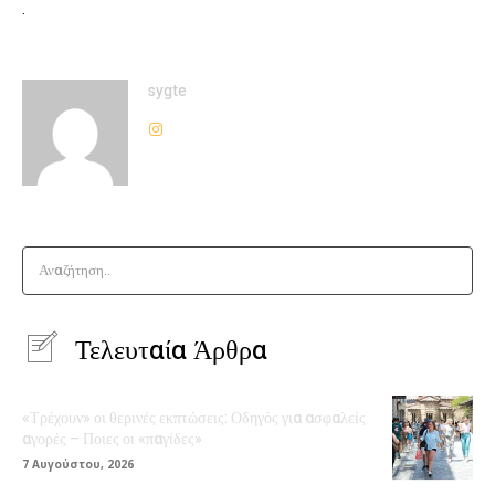
.
sygte
Αναζήτηση..
Τελευταία Άρθρα
«Τρέχουν» οι θερινές εκπτώσεις: Οδηγός για ασφαλείς
αγορές – Ποιες οι «παγίδες»
7 Αυγούστου, 2026