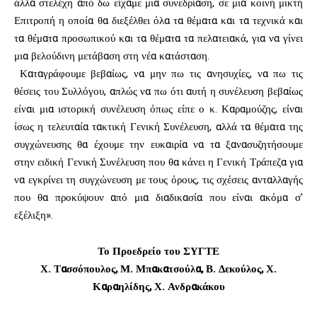
άλλα στελέχη από δω είχαμε μια συνεδρίαση, σε μια κοινή μικτή
Επιτροπή η οποία θα διεξέλθει όλα τα θέματα και τα τεχνικά και
τα θέματα προσωπικού και τα θέματα τα πελατειακά, για να γίνει
μια βελούδινη μετάβαση στη νέα κατάσταση.
Καταγράφουμε βεβαίως, να μην πω τις ανησυχίες, να πω τις
θέσεις του Συλλόγου, απλώς να πω ότι αυτή η συνέλευση βεβαίως
είναι μια ιστορική συνέλευση όπως είπε ο κ. Καραμούζης, είναι
ίσως η τελευταία τακτική Γενική Συνέλευση, αλλά τα θέματα της
συγχώνευσης θα έχουμε την ευκαιρία να τα ξανασυζητήσουμε
στην ειδική Γενική Συνέλευση που θα κάνει η Γενική Τράπεζα για
να εγκρίνει τη συγχώνευση με τους όρους, τις σχέσεις ανταλλαγής
που θα προκύψουν από μια διαδικασία που είναι ακόμα σ’
εξέλιξη».
Το Προεδρείο του ΣΥΓΤΕ
Χ. Τασσόπουλος, Μ. Μπακατσούλα, Β. Δεκούλος, Χ.
Καραηλίδης, Χ. Ανδρακάκου