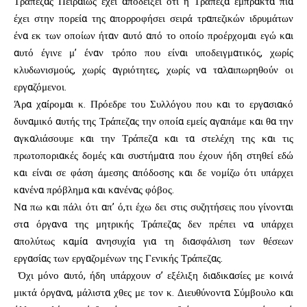
Τράπεζας Πειραιώς έχει αποδείξει ότι η Τράπεζα έμπρακτα πια
έχει στην πορεία της απορροφήσει σειρά τραπεζικών ιδρυμάτων
ένα εκ των οποίων ήταν αυτό από το οποίο προέρχομαι εγώ και
αυτό έγινε μ’ έναν τρόπο που είναι υποδειγματικός, χωρίς
κλυδωνισμούς, χωρίς αγριότητες, χωρίς να ταλαιπωρηθούν οι
εργαζόμενοι.
Άρα χαίρομαι κ. Πρόεδρε του Συλλόγου που και το εργασιακό
δυναμικό αυτής της Τράπεζας την οποία εμείς αγαπάμε και θα την
αγκαλιάσουμε και την Τράπεζα και τα στελέχη της και τις
πρωτοποριακές δομές και συστήματα που έχουν ήδη στηθεί εδώ
και είναι σε φάση άμεσης απόδοσης και δε νομίζω ότι υπάρχει
κανένα πρόβλημα και κανένας φόβος.
Να πω και πάλι ότι απ’ ό,τι έχω δει στις συζητήσεις που γίνονται
στα όργανα της μητρικής Τράπεζας δεν πρέπει να υπάρχει
απολύτως καμία ανησυχία για τη διασφάλιση των θέσεων
εργασίας των εργαζομένων της Γενικής Τράπεζας.
Όχι μόνο αυτό, ήδη υπάρχουν σ’ εξέλιξη διαδικασίες με κοινά
μικτά όργανα, μάλιστα χθες με τον κ. Διευθύνοντα Σύμβουλο και