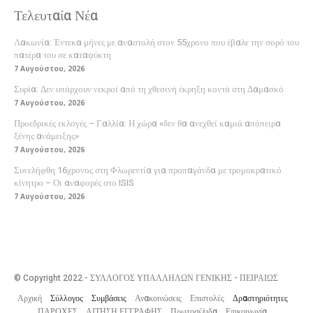
Τελευταία Νέα
Λακωνία: Έντεκα μήνες με αναστολή στον 55χρονο που έβαλε την σορό του
πατέρα του σε καταψύκτη
7 Αυγούστου, 2026
Συρία: Δεν υπάρχουν νεκροί από τη χθεσινή έκρηξη κοντά στη Δαμασκό
7 Αυγούστου, 2026
Προεδρικές εκλογές – Γαλλία: Η χώρα «δεν θα ανεχθεί καμιά απόπειρα
ξένης ανάμειξης»
7 Αυγούστου, 2026
Συνελήφθη 16χρονος στη Φλωρεντία για προπαγάνδα με τρομοκρατικό
κίνητρο – Οι αναφορές στο ISIS
7 Αυγούστου, 2026
© Copyright 2022 - ΣΥΛΛΟΓΟΣ ΥΠΑΛΛΗΛΩΝ ΓΕΝΙΚΗΣ - ΠΕΙΡΑΙΩΣ
Αρχική
Σύλλογος
Συμβάσεις
Ανακοινώσεις
Επιστολές
Δραστηριότητες
ΠΑΡΟΧΕΣ
ΑΙΤΗΣΗ ΕΓΓΡΑΦΗΣ
Πρωτοσέλιδα
Επικοινωνία