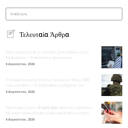
Αναζήτηση..
Τελευταία Άρθρα
Πότε πληρώνονται οι συντάξεις Σεπτεμβρίου στους
δικαιούχους – Αναλυτικά οι ημερομηνίες
6 Αυγούστου, 2026
Επίδομα διοίκησης Ενόπλων Δυνάμεων: Μέχρι 500
ευρώ μηνιαίως – Οι διαδικασίες χορήγησης του
6 Αυγούστου, 2026
Προσλήψεις μέσω «Ergani app» από τους εργοδότες:
Με ποιον τρόπο γίνεται η διαδικασία από το κινητό
6 Αυγούστου, 2026