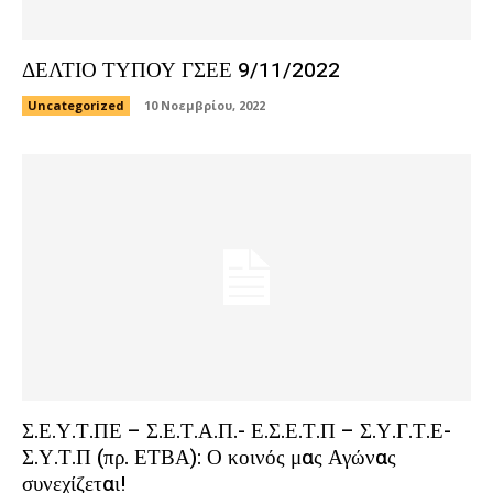
ΔΕΛΤΙΟ ΤΥΠΟΥ ΓΣΕΕ 9/11/2022
Uncategorized
10 Νοεμβρίου, 2022
Σ.Ε.Υ.Τ.ΠΕ – Σ.Ε.Τ.Α.Π.- Ε.Σ.Ε.Τ.Π – Σ.Υ.Γ.Τ.Ε-
Σ.Υ.Τ.Π (πρ. ΕΤΒΑ): Ο κοινός μας Αγώνας
συνεχίζεται!