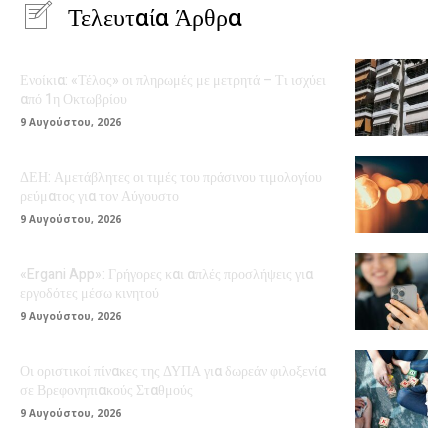
Τελευταία Άρθρα
Ενοίκια: «Τέλος» οι πληρωμές με μετρητά – Τι ισχύει
από 1η Οκτωβρίου
9 Αυγούστου, 2026
ΔΕΗ: Αμετάβλητες οι τιμές του πράσινου τιμολογίου
ρεύματος για τον Αύγουστο
9 Αυγούστου, 2026
«Ergani App»: Γρήγορες και απλές προσλήψεις για
εργοδότες μέσω κινητού
9 Αυγούστου, 2026
Οι οριστικοί πίνακες της ΔΥΠΑ για δωρεάν φιλοξενία
σε Βρεφονηπιακούς Σταθμούς
9 Αυγούστου, 2026