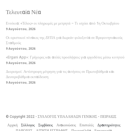
Τελευταία Νέα
Ενοίκια: «Τέλος» οι πληρωμές με μετρητά – Τι ισχύει από 1η Οκτωβρίου
9 Αυγούστου, 2026
Οι οριστικοί πίνακες της ΔΥΠΑ για δωρεάν φιλοξενία σε Βρεφονηπιακούς
Σταθμούς
9 Αυγούστου, 2026
«Ergani App»: Γρήγορες και απλές προσλήψεις για εργοδότες μέσω κινητού
9 Αυγούστου, 2026
Διορισμοί: Αντίστροφη μέτρηση για τις αιτήσεις σε Πρωτοβάθμια και
Δευτεροβάθμια εκπαίδευση
9 Αυγούστου, 2026
© Copyright 2022 - ΣΥΛΛΟΓΟΣ ΥΠΑΛΛΗΛΩΝ ΓΕΝΙΚΗΣ - ΠΕΙΡΑΙΩΣ
Αρχική
Σύλλογος
Συμβάσεις
Ανακοινώσεις
Επιστολές
Δραστηριότητες
ΠΑΡΟΧΕΣ
ΑΙΤΗΣΗ ΕΓΓΡΑΦΗΣ
Πρωτοσέλιδα
Επικοινωνία