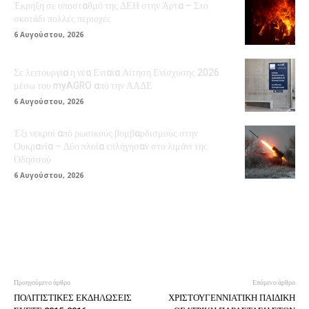
Έκρηξη σε υποσταθμό της ΔΕΗ στην Άρτα – Στο
σκοτάδι πολλές περιοχές
6 Αυγούστου, 2026
Σε λειτουργία η νέα Ενιαία Αίτηση Ενίσχυσης 2026
μέσω του myAGRO από την ΑΑΔΕ
6 Αυγούστου, 2026
Έξι νεκροί από ρωσικούς βομβαρδισμούς στην
Ουκρανία – Δύο πλοία επλήγησαν στο λιμάνι της
Οδησσού
6 Αυγούστου, 2026
Προηγούμενο άρθρο
Επόμενο άρθρο
ΠΟΛΙΤΙΣΤΙΚΕΣ ΕΚΔΗΛΩΣΕΙΣ
ΧΡΙΣΤΟΥΓΕΝΝΙΑΤΙΚΗ ΠΑΙΔΙΚΗ