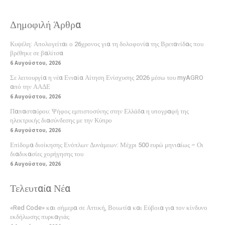
Δημοφιλή Άρθρα
Κυψέλη: Απολογείται ο 26χρονος για τη δολοφονία της Βρετανίδας που
βρέθηκε σε βαλίτσα
6 Αυγούστου, 2026
Σε λειτουργία η νέα Ενιαία Αίτηση Ενίσχυσης 2026 μέσω του myAGRO
από την ΑΑΔΕ
6 Αυγούστου, 2026
Παπασταύρου: Ψήφος εμπιστοσύνης στην Ελλάδα η υπογραφή της
ηλεκτρικής διασύνδεσης με την Κύπρο
6 Αυγούστου, 2026
Επίδομα διοίκησης Ενόπλων Δυνάμεων: Μέχρι 500 ευρώ μηνιαίως – Οι
διαδικασίες χορήγησης του
6 Αυγούστου, 2026
Τελευταία Νέα
«Red Code» και σήμερα σε Αττική, Βοιωτία και Εύβοια για τον κίνδυνο
εκδήλωσης πυρκαγιάς