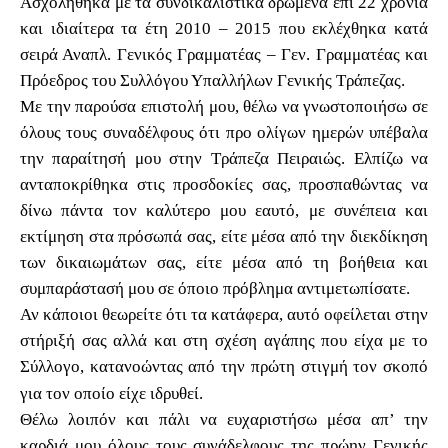
Ασχολήθηκα με τα συνδικαλιστικά δρώμενα επί 22 χρόνια
και ιδιαίτερα τα έτη 2010 – 2015 που εκλέχθηκα κατά
σειρά Αναπλ. Γενικός Γραμματέας – Γεν. Γραμματέας και
Πρόεδρος του Συλλόγου Υπαλλήλων Γενικής Τράπεζας.
Με την παρούσα επιστολή μου, θέλω να γνωστοποιήσω σε
όλους τους συναδέλφους ότι προ ολίγων ημερών υπέβαλα
την παραίτησή μου στην Τράπεζα Πειραιώς.
Ελπίζω να
ανταποκρίθηκα στις προσδοκίες σας, προσπαθώντας να
δίνω πάντα τον καλύτερο μου εαυτό, με συνέπεια και
εκτίμηση στα πρόσωπά σας, είτε μέσα από την διεκδίκηση
των δικαιωμάτων σας, είτε μέσα από τη βοήθεια και
συμπαράστασή μου σε όποιο πρόβλημα αντιμετωπίσατε.
Αν κάποιοι θεωρείτε ότι τα κατάφερα, αυτό οφείλεται στην
στήριξή σας αλλά και στη σχέση αγάπης που είχα με το
Σύλλογο, κατανοώντας από την πρώτη στιγμή τον σκοπό
για τον οποίο είχε ιδρυθεί.
Θέλω λοιπόν και πάλι να ευχαριστήσω μέσα απ’ την
καρδιά μου όλους τους συνάδελφους της πρώην Γενικής