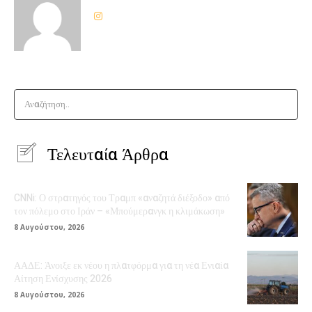
Αναζήτηση..
Τελευταία Άρθρα
CNNi: Ο στρατηγός του Τραμπ «αναζητά διέξοδο» από
τον πόλεμο στο Ιράν – «Μπούμερανγκ η κλιμάκωση»
8 Αυγούστου, 2026
ΑΑΔΕ: Άνοιξε εκ νέου η πλατφόρμα για τη νέα Ενιαία
Αίτηση Ενίσχυσης 2026
8 Αυγούστου, 2026