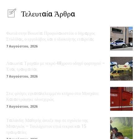
Τελευταία Άρθρα
Φωτιά στην Βοιωτία: Προφυλακιστέοι ο δήμαρχος
Στυλίδας, ο εργολάβος και ο ιδιοκτήτης εταιρείας
7 Αυγούστου, 2026
Λακωνία: Τροχαίο με νεκρό 48χρονο οδηγό φορτηγού –
Ένας τραυματίας
7 Αυγούστου, 2026
Στις φλόγες εγκαταλελειμμένο κτήριο στο Μοσχάτο:
Καταστράφηκε ολοσχερώς
7 Αυγούστου, 2026
Ταϊλάνδη: Μαθητής άνοιξε πυρ σε σχολείο της
Μπανγκόκ – Τουλάχιστον επτά νεκροί και 15
τραυματίες