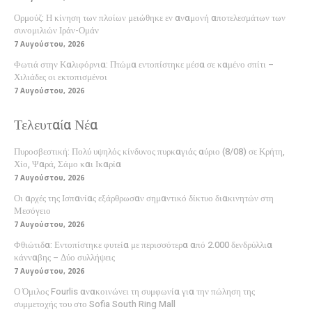
Ορμούζ: Η κίνηση των πλοίων μειώθηκε εν αναμονή αποτελεσμάτων των
συνομιλιών Ιράν-Ομάν
7 Αυγούστου, 2026
Φωτιά στην Καλιφόρνια: Πτώμα εντοπίστηκε μέσα σε καμένο σπίτι –
Χιλιάδες οι εκτοπισμένοι
7 Αυγούστου, 2026
Τελευταία Νέα
Πυροσβεστική: Πολύ υψηλός κίνδυνος πυρκαγιάς αύριο (8/08) σε Κρήτη,
Χίο, Ψαρά, Σάμο και Ικαρία
7 Αυγούστου, 2026
Οι αρχές της Ισπανίας εξάρθρωσαν σημαντικό δίκτυο διακινητών στη
Μεσόγειο
7 Αυγούστου, 2026
Φθιώτιδα: Εντοπίστηκε φυτεία με περισσότερα από 2.000 δενδρύλλια
κάνναβης – Δύο συλλήψεις
7 Αυγούστου, 2026
Ο Όμιλος Fourlis ανακοινώνει τη συμφωνία για την πώληση της
συμμετοχής του στο Sofia South Ring Mall