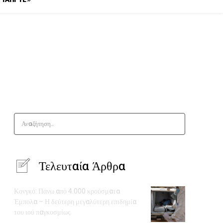
Αναζήτηση..
Τελευταία Άρθρα
Κονγκό: Πάνω από 4.000 κρούσματα
Έμπολα – Η δεύτερη μεγαλύτερη επιδημία
του ιού παγκοσμίως