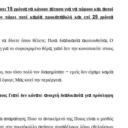
σει 15 χρόνια να κάνουν αίτηση για να πάρουν και αυτοί
ουν πάρει ποτέ καμία προκαταβολή και επί 25 χρόνια
 τα δίνετε όπου θέλετε; Ποια διαδικασία ακολουθείται; Ο
για το συγκεκριμένο θέμα; γιατί δεν την κοινοποιείτε στους
ο, που τόσο πολύ τον διαφημίσατε – εμείς δεν είχαμε καμία
 έφυγε; Μας κινεί την περιέργεια.
του; Γιατί δεν κάνατε ανοιχτή διαδικασία για πρόσληψη
απαραίτητη; Ποιο το αντικείμενό της; Ποιος είναι ο μισθός
ούσε στο πρωτόκολλο αιτήσεις συναδέλφων λόγω εθελούσιων