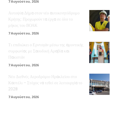
7 Αυγούστου, 2026
Αυτοψία Δήμα στον νέο αυτοκινητόδρομο
Κρήτης: Προχωρούν τα έργα σε όλο το
μήκος του ΒΟΑΚ
7 Αυγούστου, 2026
Τι επιδιώκει ο Ερντογάν μέσω της αμυντικής
συμφωνίας με Σαουδική Αραβία και
Πακιστάν
7 Αυγούστου, 2026
Νέο Διεθνές Αεροδρόμιο Ηρακλείου στο
Καστέλι – Στόχος να τεθεί σε λειτουργία το
2028
7 Αυγούστου, 2026