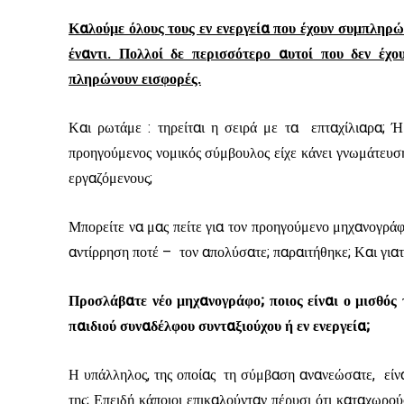
Καλούμε όλους τους εν ενεργεία που έχουν συμπληρώ
έναντι. Πολλοί δε περισσότερο αυτοί που δεν έχ
πληρώνουν εισφορές.
Και ρωτάμε : τηρείται η σειρά με τα επταχίλιαρα; Ή
προηγούμενος νομικός σύμβουλος είχε κάνει γνωμάτευση 
εργαζόμενους;
Μπορείτε να μας πείτε για τον προηγούμενο μηχανογράφ
αντίρρηση ποτέ – τον απολύσατε; παραιτήθηκε; Και γιατί
Προσλάβατε νέο μηχανογράφο; ποιος είναι ο μισθός 
παιδιού συναδέλφου συνταξιούχου ή εν ενεργεία;
Η υπάλληλος, της οποίας τη σύμβαση ανανεώσατε, είναι 
της; Επειδή κάποιοι επικαλούνταν πέρυσι ότι καταχωρ