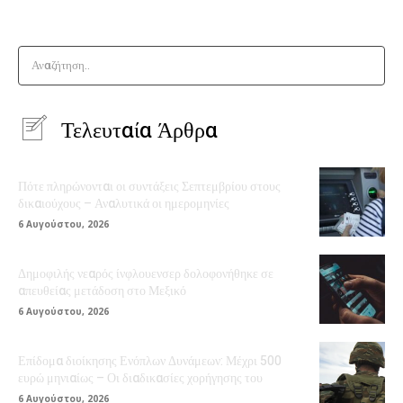
Αναζήτηση..
Τελευταία Άρθρα
Πότε πληρώνονται οι συντάξεις Σεπτεμβρίου στους
δικαιούχους – Αναλυτικά οι ημερομηνίες
6 Αυγούστου, 2026
Δημοφιλής νεαρός ίνφλουενσερ δολοφονήθηκε σε
απευθείας μετάδοση στο Μεξικό
6 Αυγούστου, 2026
Επίδομα διοίκησης Ενόπλων Δυνάμεων: Μέχρι 500
ευρώ μηνιαίως – Οι διαδικασίες χορήγησης του
6 Αυγούστου, 2026