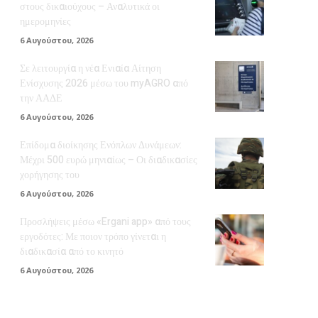
στους δικαιούχους – Αναλυτικά οι
ημερομηνίες
6 Αυγούστου, 2026
Σε λειτουργία η νέα Ενιαία Αίτηση
Ενίσχυσης 2026 μέσω του myAGRO από
την ΑΑΔΕ
6 Αυγούστου, 2026
Επίδομα διοίκησης Ενόπλων Δυνάμεων:
Μέχρι 500 ευρώ μηνιαίως – Οι διαδικασίες
χορήγησης του
6 Αυγούστου, 2026
Προσλήψεις μέσω «Ergani app» από τους
εργοδότες: Με ποιον τρόπο γίνεται η
διαδικασία από το κινητό
6 Αυγούστου, 2026