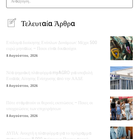
Αναζήτηση..
Τελευταία Άρθρα
Επίδομα διοίκησης Ενόπλων Δυνάμεων: Μέχρι 500
ευρώ μηνιαίως – Ποιοι είναι δικαιούχοι
8 Αυγούστου, 2026
Νέα ψηφιακή πλατφόρμα myAGRO για υποβολή
Ενιαίας Αίτησης Ενίσχυσης από την ΑΑΔΕ
8 Αυγούστου, 2026
Πότε σταματούν οι θερινές εκπτώσεις – Ποιες οι
υποχρεώσεις των επιχειρήσεων
8 Αυγούστου, 2026
ΔΥΠΑ: Ανοιχτή η πλατφόρμα για το πρόγραμμα