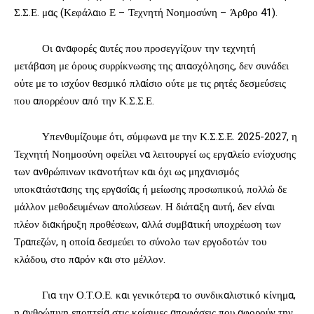
Σ.Σ.Ε. μας (Κεφάλαιο Ε – Τεχνητή Νοημοσύνη – Άρθρο 41).
Οι αναφορές αυτές που προσεγγίζουν την τεχνητή
μετάβαση με όρους συρρίκνωσης της απασχόλησης, δεν συνάδει
ούτε με το ισχύον θεσμικό πλαίσιο ούτε με τις ρητές δεσμεύσεις
που απορρέουν από την Κ.Σ.Σ.Ε.
Υπενθυμίζουμε ότι, σύμφωνα με την Κ.Σ.Σ.Ε. 2025-2027, η
Τεχνητή Νοημοσύνη οφείλει να λειτουργεί ως εργαλείο ενίσχυσης
των ανθρώπινων ικανοτήτων και όχι ως μηχανισμός
υποκατάστασης της εργασίας ή μείωσης προσωπικού, πολλώ δε
μάλλον μεθοδευμένων απολύσεων. Η διάταξη αυτή, δεν είναι
πλέον διακήρυξη προθέσεων, αλλά συμβατική υποχρέωση των
Τραπεζών, η οποία δεσμεύει το σύνολο των εργοδοτών του
κλάδου, στο παρόν και στο μέλλον.
Για την Ο.Τ.Ο.Ε. και γενικότερα το συνδικαλιστικό κίνημα,
η ανθρώπινη εποπτεία στις κρίσιμες αποφάσεις που αφορούν την