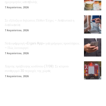
ημερομηνίες καταβολής
7 Αυγούστου, 2026
Σε εξέλιξη οι δηλώσεις Πόθεν Έσχες – Αναλυτικά η
διαδικασία
7 Αυγούστου, 2026
Νέα εφαρμογή «Ergani App» για γρήγορες προσλήψεις
– Πώς λειτουργεί
7 Αυγούστου, 2026
Χάρτης πρόβλεψης κινδύνου (7/08): Σε κίτρινο
συναγερμό 30 περιοχές της χώρας
7 Αυγούστου, 2026