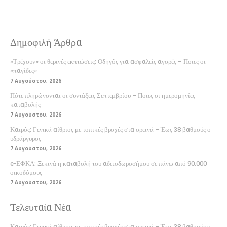
Δημοφιλή Άρθρα
«Τρέχουν» οι θερινές εκπτώσεις: Οδηγός για ασφαλείς αγορές – Ποιες οι
«παγίδες»
7 Αυγούστου, 2026
Πότε πληρώνονται οι συντάξεις Σεπτεμβρίου – Ποιες οι ημερομηνίες
καταβολής
7 Αυγούστου, 2026
Καιρός: Γενικά αίθριος με τοπικές βροχές στα ορεινά – Έως 38 βαθμούς ο
υδράργυρος
7 Αυγούστου, 2026
e-ΕΦΚΑ: Ξεκινά η καταβολή του αδειοδωροσήμου σε πάνω από 90.000
οικοδόμους
7 Αυγούστου, 2026
Τελευταία Νέα
Καιρός: Γενικά αίθριος με τοπικές βροχές στα ορεινά – Έως 38 βαθμούς ο